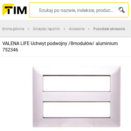
Szukaj po nazwie, indeksie, producencie, kodzie kreskowym...
Strona główna
Gniazda i łączniki
Akcesoria
Pozostałe akcesoria
VALENA LIFE Uchwyt podwójny /8modułów/ aluminium
752346