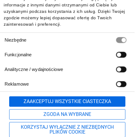
Pobierz naszą aplikację mobilną:
informacje z innymi danymi otrzymanymi od Ciebie lub
uzyskanymi podczas korzystania z ich usług. Dzięki Twojej
zgodzie możemy lepiej dopasować ofertę do Twoich
zainteresowań i preferencji.
Wybór
Niezbędne
zgody
Funkcjonalne
Analityczne / wydajnościowe
Reklamowe
Biuro Obsługi Klienta:
lub
801 500 700
71 37 61 600
Zgłoś
ZAAKCEPTUJ WSZYSTKIE CIASTECZKA
pn.-pt. 8:00-16:00
Formularz kontaktowy
ZGODA NA WYBRANE
KORZYSTAJ WYŁĄCZNIE Z NIEZBĘDNYCH
PLIKÓW COOKIE