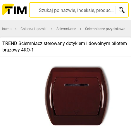
Szukaj po nazwie, indeksie, producencie, kodzie kreskowym...
 główna
Gniazda i łączniki
Ściemniacze
Ściemniacze przyciskowe
TREND Ściemniacz sterowany dotykiem i dowolnym pilotem
brązowy 4RO‑1