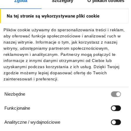
Zgoda
Szczegóły
O plikach cookies
O firmie
Na tej stronie są wykorzystywane pliki cookie
Dla kupujących
Plików cookie używamy do spersonalizowania treści i reklam,
aby oferować funkcje społecznościowe i analizować ruch w
Informacje
naszej witrynie. Informacje o tym, jak korzystasz z naszej
witryny, udostępniamy partnerom społecznościowym,
reklamowym i analitycznym. Partnerzy mogą połączyć te
Pobierz naszą aplikację mobilną:
informacje z innymi danymi otrzymanymi od Ciebie lub
uzyskanymi podczas korzystania z ich usług. Dzięki Twojej
zgodzie możemy lepiej dopasować ofertę do Twoich
zainteresowań i preferencji.
Wybór
Niezbędne
zgody
Funkcjonalne
Analityczne / wydajnościowe