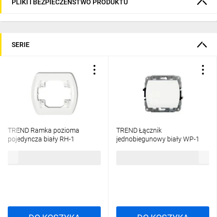
PLIKI I BEZPIECZEŃSTWO PRODUKTU
SERIE
TREND Ramka pozioma
TREND Łącznik
pojedyncza biały RH-1
jednobiegunowy biały WP-1
3,76 zł
brutto
13,33 zł
brutto