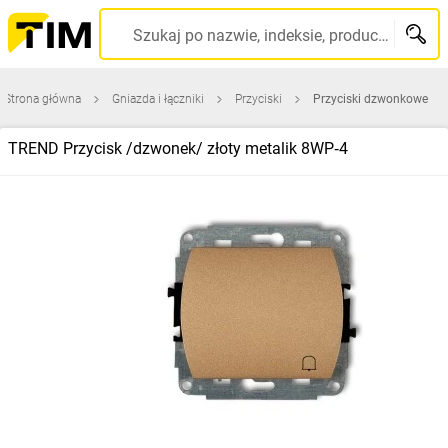
Szukaj po nazwie, indeksie, producencie, kodzie kreskowym...
Strona główna
Gniazda i łączniki
Przyciski
Przyciski dzwonkowe
TREND Przycisk /dzwonek/ złoty metalik 8WP‑4