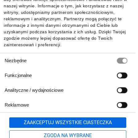
Informacje
naszej witrynie. Informacje o tym, jak korzystasz z naszej
witryny, udostępniamy partnerom społecznościowym,
reklamowym i analitycznym. Partnerzy mogą połączyć te
Pobierz naszą aplikację mobilną:
informacje z innymi danymi otrzymanymi od Ciebie lub
uzyskanymi podczas korzystania z ich usług. Dzięki Twojej
zgodzie możemy lepiej dopasować ofertę do Twoich
zainteresowań i preferencji.
Wybór
Niezbędne
zgody
Funkcjonalne
Analityczne / wydajnościowe
Reklamowe
Biuro Obsługi Klienta:
lub
801 500 700
71 37 61 600
Zgłoś
ZAAKCEPTUJ WSZYSTKIE CIASTECZKA
pn.-pt. 8:00-16:00
Formularz kontaktowy
ZGODA NA WYBRANE