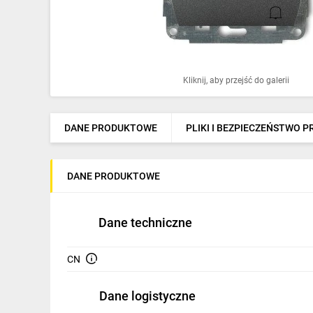
Ochrona odgromowa
Pompy ciepła
Osprzęt łączeniowy
Kliknij, aby przejść do galerii
Ogrzewanie
Elektronarzędzia i mierniki
DANE PRODUKTOWE
PLIKI I BEZPIECZEŃSTWO 
Domofony i dzwonki
DANE PRODUKTOWE
Alarmy, monitoring, komunikacja
Napędy elektryczne
Dane techniczne
Pneumatyka
CN
Dom i ogród
Dane logistyczne
Klimatyzacja