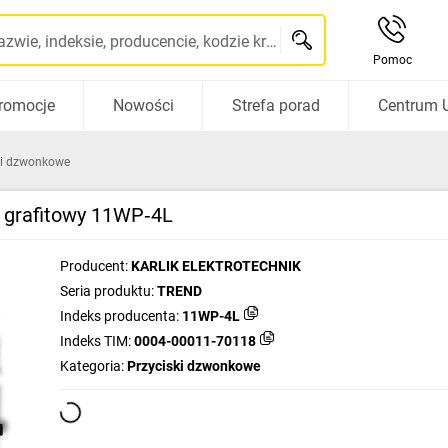
Szukaj po nazwie, indeksie, producencie, kodzie kreskowym...
Pomoc
romocje
Nowości
Strefa porad
Centrum 
ki dzwonkowe
 grafitowy 11WP‑4L
Producent:
KARLIK ELEKTROTECHNIK
Seria produktu:
TREND
Indeks producenta:
11WP-4L
Indeks TIM:
0004-00011-70118
Kategoria:
Przyciski dzwonkowe