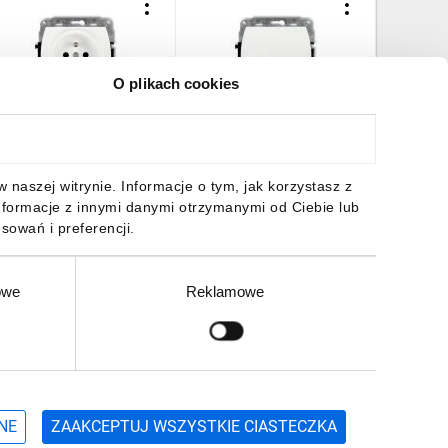
O plikach cookies
REND Gniazdo
TREND Łącznik
TREND R
ojedyncze z/u 2P+Z biały
świecznikowy biały WP-2
potrójna
P-1zp
3,91 zł
brutto
15,94 zł
brutto
10,41 z
naszej witrynie. Informacje o tym, jak korzystasz z
nformacje z innymi danymi otrzymanymi od Ciebie lub
sowań i preferencji.
owe
Reklamowe
DO KOSZYKA
DO KOSZYKA
DO
Zgłoś
ZAPISZ SIĘ
NE
ZAAKCEPTUJ WSZYSTKIE CIASTECZKA