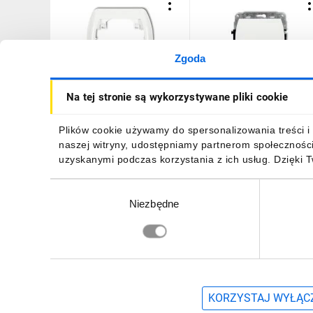
Zgoda
TREND Ramka pozioma
TREND Łącznik
Na tej stronie są wykorzystywane pliki cookie
pojedyncza biały RH-1
jednobiegunowy biały WP
1
3,76 zł
brutto
13,33 zł
brutto
Plików cookie używamy do spersonalizowania treści i 
naszej witryny, udostępniamy partnerom społecznośc
uzyskanymi podczas korzystania z ich usług. Dzięki 
Wybór
Niezbędne
zgody
DO KOSZYKA
DO KOSZYKA
Zapisz się, aby otrzymać informacje o no
KORZYSTAJ WYŁĄCZ