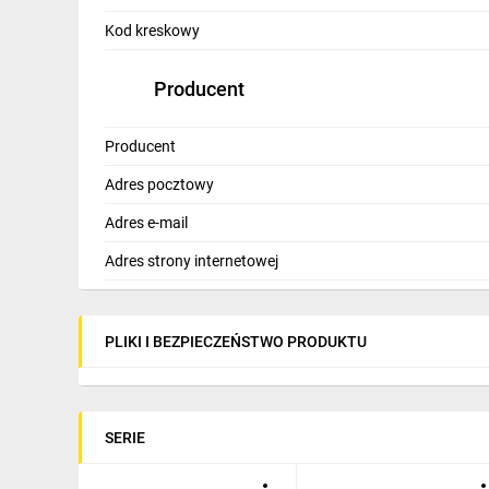
IT, GSM
Kod kreskowy
Odzież ochronna i BHP
Producent
Inne
Producent
Budowa i Remont
Adres pocztowy
Elektronika
Adres e-mail
Smart home
Adres strony internetowej
Elektromobilność
Telewizja naziemna i satelitarna
PLIKI I BEZPIECZEŃSTWO PRODUKTU
Wentylacja i rekuperacja
SERIE