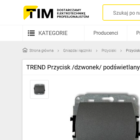
KATEGORIE
Producenci
P
Aparatura elektryczna
Strona główna
Gniazda i łączniki
Przyciski
Przycis
Kable i przewody
TREND Przycisk /dzwonek/ podświetlany
Rozdzielnice i obudowy
Elementy prowadzenia kabli
Fotowoltaika
Gniazda i łączniki
Źródła światła
Oprawy oświetleniowe