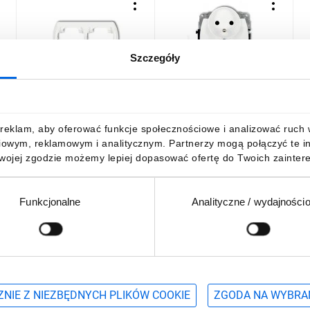
Szczegóły
TREND Ramka pozioma
TREND Gniazdo podwójne
T
-
podwójna biały RH-2
z/u biały GPR-2zp
p
G
6,48 zł
brutto
23,16 zł
brutto
1
reklam, aby oferować funkcje społecznościowe i analizować ruch w 
iowym, reklamowym i analitycznym. Partnerzy mogą połączyć te i
Twojej zgodzie możemy lepiej dopasować ofertę do Twoich zaintere
Funkcjonalne
Analityczne / wydajności
DO KOSZYKA
DO KOSZYKA
Podaj adres e-mail
wościach, promocjach i wyprzedażach
NIE Z NIEZBĘDNYCH PLIKÓW COOKIE
ZGODA NA WYBRA