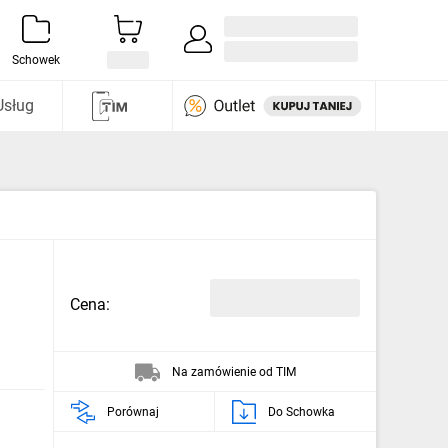
Zaloguj się / Załóż konto
i odkryj
Schowek
Usług
Cena:
Na zamówienie od TIM
Porównaj
Do Schowka