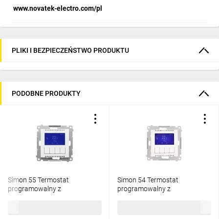
www.novatek-electro.com/pl
PLIKI I BEZPIECZEŃSTWO PRODUKTU
PODOBNE PRODUKTY
Simon 55 Termostat
Simon 54 Termostat
programowalny z
programowalny z
wyświetlaczem (moduł) Biały
wyświetlaczem z wew zewn
487,94 zł
brutto
445,75 zł
brutto
mat TETD1A.01/111
czujnikiem temperatury bez
sondy (moduł) 16A 230V biały