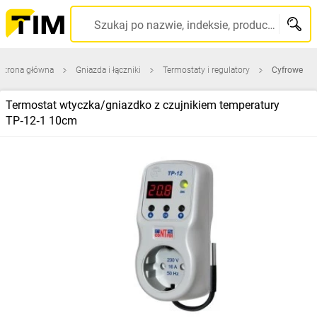
Szukaj po nazwie, indeksie, producencie, kodzie kreskowym...
Strona główna
Gniazda i łączniki
Termostaty i regulatory
Cyfrowe
Termostat wtyczka/gniazdko z czujnikiem temperatury
TP‑12‑1 10cm