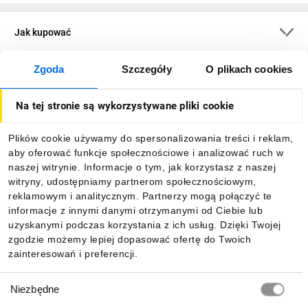
Jak kupować
Zgoda
Szczegóły
O plikach cookies
O firmie
Na tej stronie są wykorzystywane pliki cookie
Dla kupujących
Plików cookie używamy do spersonalizowania treści i reklam,
aby oferować funkcje społecznościowe i analizować ruch w
Informacje
naszej witrynie. Informacje o tym, jak korzystasz z naszej
witryny, udostępniamy partnerom społecznościowym,
reklamowym i analitycznym. Partnerzy mogą połączyć te
Pobierz naszą aplikację mobilną:
informacje z innymi danymi otrzymanymi od Ciebie lub
uzyskanymi podczas korzystania z ich usług. Dzięki Twojej
zgodzie możemy lepiej dopasować ofertę do Twoich
zainteresowań i preferencji.
Wybór
Niezbędne
zgody