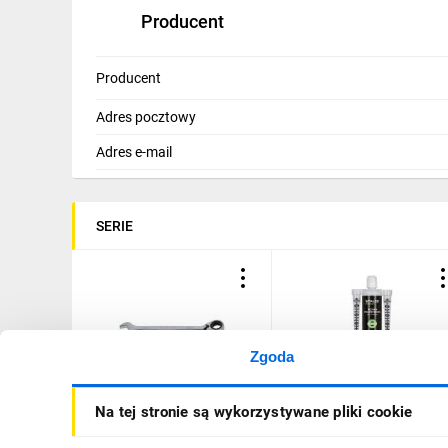
Producent
Producent
Adres pocztowy
Adres e-mail
SERIE
Zgoda
Klucz płasko-oczkowy z
Kotwa poliestrowa bez
Na tej stronie są wykorzystywane pliki cookie
grzechotką i
styrenu 300ml
przełącznikiem 13mm
(opakowanie 12szt.)