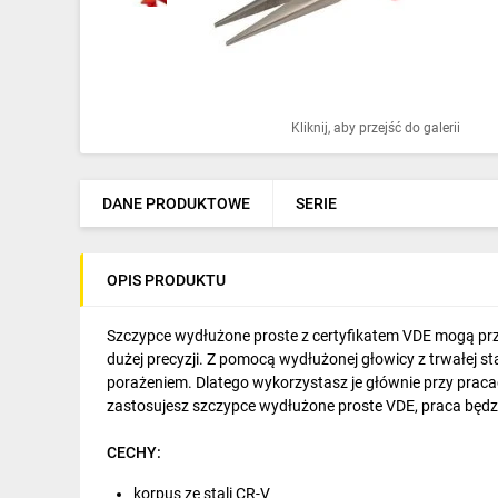
Ochrona odgromowa
Pompy ciepła
Osprzęt łączeniowy
Kliknij, aby przejść do galerii
Ogrzewanie
Elektronarzędzia i mierniki
DANE PRODUKTOWE
SERIE
Domofony i dzwonki
OPIS PRODUKTU
Alarmy, monitoring, komunikacja
Napędy elektryczne
Szczypce wydłużone proste z certyfikatem VDE mogą prz
dużej precyzji. Z pomocą wydłużonej głowicy z trwałej s
Pneumatyka
porażeniem. Dlatego wykorzystasz je głównie przy prac
zastosujesz szczypce wydłużone proste VDE, praca będz
Dom i ogród
CECHY:
Klimatyzacja
korpus ze stali CR-V