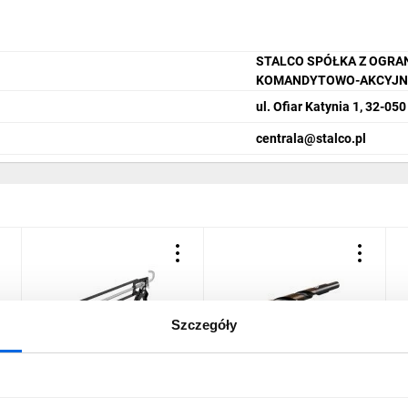
STALCO SPÓŁKA Z OGRA
KOMANDYTOWO-AKCYJN
ul. Ofiar Katynia 1, 32-05
centrala@stalco.pl
Szczegóły
Wyciskacz do mas
Wiertło do metalu HSS
P
silikonowych 240mm
podtaczane 14.0 STALCO
3
szkieletowy STALCO
PERFECT S-71843
P