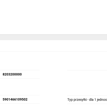
 także cięcia różnorakich elementów
8203200000
5901466109502
Typ przesyłki - dla 1 jedno