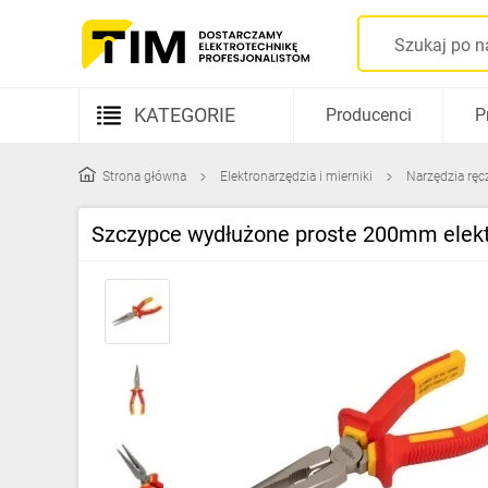
KATEGORIE
Producenci
P
Aparatura elektryczna
Strona główna
Elektronarzędzia i mierniki
Narzędzia ręc
Kable i przewody
Szczypce wydłużone proste 200mm ele
Rozdzielnice i obudowy
Elementy prowadzenia kabli
Fotowoltaika
Gniazda i łączniki
Źródła światła
Oprawy oświetleniowe