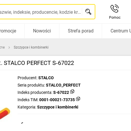
Szukaj po nazwie, indeksie, producencie, kodzie kreskowym...
Pomoc
romocje
Nowości
Strefa porad
Centrum 
zne
Szczypce i kombinerki
kt. STALCO PERFECT S‑67022
Producent:
STALCO
Seria produktu:
STALCO_PERFECT
Indeks producenta:
S-67022
Indeks TIM:
0001-00021-73735
Kategoria:
Szczypce i kombinerki