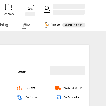
Zaloguj się / Załóż konto
i odkryj
Schowek
Usług
Cena:
185 szt.
Wysyłka w 24h
Porównaj
Do Schowka