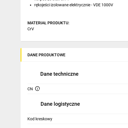
IT, GSM
rękojeści izolowane elektrycznie - VDE 1000V
Odzież ochronna i BHP
MATERIAŁ PRODUKTU:
Inne
CrV
Budowa i Remont
ZASTOSOWANIE PRODUKTU:
do do uciskania, zgniatania, zaginania, kształtowania, a
Elektronika
DANE PRODUKTOWE
DANE TECHNICZNE:
Smart home
200 mm ; VDE 1000V
Elektromobilność
Dane techniczne
Energetyka wiatrowa
CN
Telewizja naziemna i satelitarna
Dane logistyczne
Wentylacja i rekuperacja
Kod kreskowy