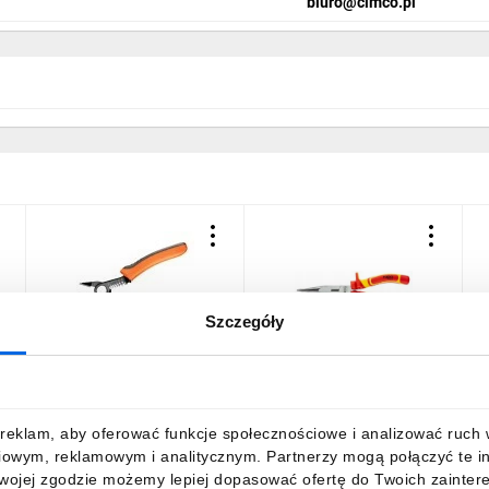
biuro@cimco.pl
Szczegóły
r
Szczypce precyzyjne
Szczypce wydłużone
O
boczne 140 mm 01-509
proste 200mm 1000V CrV
p
polerowane 01-225
0
35,63 zł
brutto
55,29 zł
brutto
4
reklam, aby oferować funkcje społecznościowe i analizować ruch w 
iowym, reklamowym i analitycznym. Partnerzy mogą połączyć te i
Twojej zgodzie możemy lepiej dopasować ofertę do Twoich zaintere