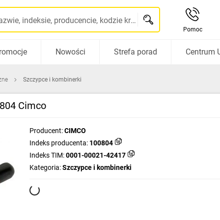
Szukaj po nazwie, indeksie, producencie, kodzie kreskowym...
Pomoc
romocje
Nowości
Strefa porad
Centrum 
zne
Szczypce i kombinerki
0804 Cimco
Producent:
CIMCO
Indeks producenta:
100804
Indeks TIM:
0001-00021-42417
Kategoria:
Szczypce i kombinerki