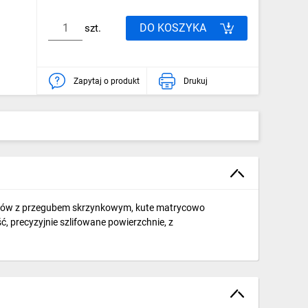
DO KOSZYKA
szt.
Zapytaj o produkt
Drukuj
oników z przegubem skrzynkowym, kute matrycowo
, precyzyjnie szlifowane powierzchnie, z