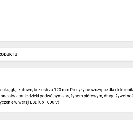
PRODUKTU
o-okrągłą, kątowe, bez ostrza 120 mm Precyzyjne szczypce dla elektr
czynne otwieranie dzięki podwójnym sprężynom piórowym, długa żywotność
enie w wersji ESD lub 1000 V)