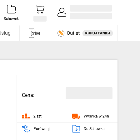
Zaloguj się / Załóż konto
i odkryj
Schowek
Usług
Cena:
2 szt.
Wysyłka w 24h
Porównaj
Do Schowka