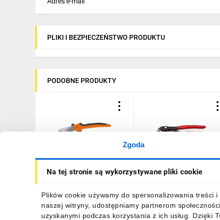
Adres e-mail
PLIKI I BEZPIECZEŃSTWO PRODUKTU
PODOBNE PRODUKTY
Zgoda
Obcinak do kabli
Szczypce nastawne do ru
Na tej stronie są wykorzystywane pliki cookie
miedzianych i
nowej generacji Z
aluminiowych 185 mm 01-
antypoślizgowego
510
tworzywa sztucznego 25
66,76 zł
brutto
127,85 zł
brutto
Plików cookie używamy do spersonalizowania treści i 
mm Cobra 87 01 250
naszej witryny, udostępniamy partnerom społecznośc
uzyskanymi podczas korzystania z ich usług. Dzięki 