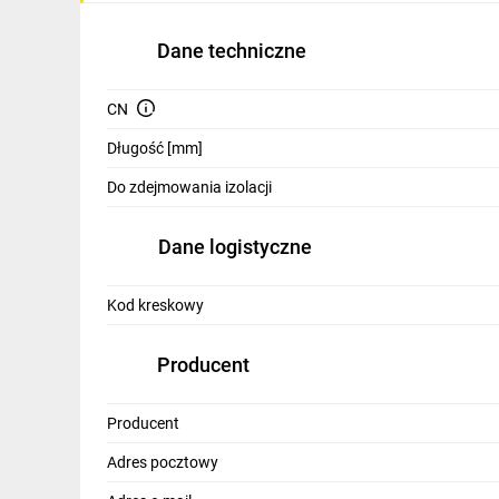
IT, GSM
Dane techniczne
Odzież ochronna i BHP
Inne
CN
Długość [mm]
Budowa i Remont
Do zdejmowania izolacji
Elektronika
Smart home
Dane logistyczne
Elektromobilność
Kod kreskowy
Telewizja naziemna i satelitarna
Producent
Wentylacja i rekuperacja
Producent
Adres pocztowy