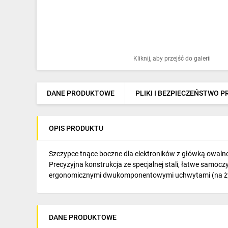
Ochrona odgromowa
Pompy ciepła
Osprzęt łączeniowy
Kliknij, aby przejść do galerii
Ogrzewanie
Elektronarzędzia i mierniki
DANE PRODUKTOWE
PLIKI I BEZPIECZEŃSTWO 
Domofony i dzwonki
OPIS PRODUKTU
Alarmy, monitoring, komunikacja
Napędy elektryczne
Szczypce tnące boczne dla elektroników z główką owaln
Precyzyjna konstrukcja ze specjalnej stali, łatwe samo
Pneumatyka
ergonomicznymi dwukomponentowymi uchwytami (na życz
Dom i ogród
Klimatyzacja
DANE PRODUKTOWE