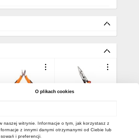
O plikach cookies
bcinaczki boczne
Szczypce wielofunkcyjne
Szczypc
recyzyjne 110mm 01-106
8w1 Industrial electric z
01-256
przełączalną sprężyną
rozwierającą 45705
7,92 zł
brutto
207,23 zł
brutto
24,58 z
naszej witrynie. Informacje o tym, jak korzystasz z
nformacje z innymi danymi otrzymanymi od Ciebie lub
sowań i preferencji.