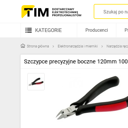
KATEGORIE
Producenci
P
Aparatura elektryczna
Strona główna
Elektronarzędzia i mierniki
Narzędzia ręc
Kable i przewody
Szczypce precyzyjne boczne 120mm 10
Rozdzielnice i obudowy
Elementy prowadzenia kabli
Fotowoltaika
Gniazda i łączniki
Źródła światła
Oprawy oświetleniowe