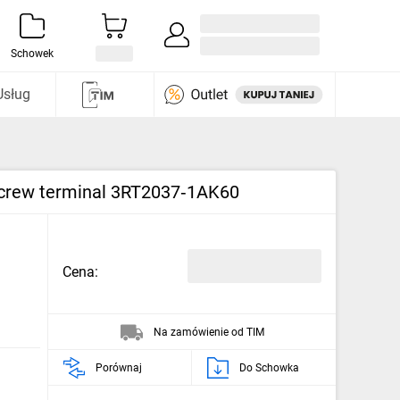
Zaloguj się / Załóż konto
i odkryj
Schowek
Usług
, screw terminal 3RT2037‑1AK60
Cena:
Na zamówienie od TIM
Porównaj
Do Schowka