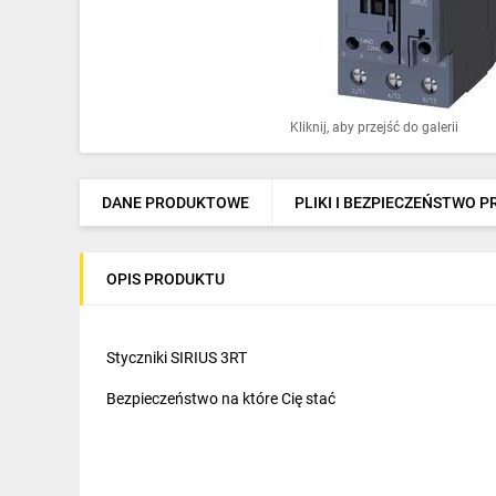
Ochrona odgromowa
Pompy ciepła
Osprzęt łączeniowy
Kliknij, aby przejść do galerii
Ogrzewanie
Elektronarzędzia i mierniki
DANE PRODUKTOWE
PLIKI I BEZPIECZEŃSTWO 
Domofony i dzwonki
OPIS PRODUKTU
Alarmy, monitoring, komunikacja
Napędy elektryczne
Styczniki SIRIUS 3RT
Pneumatyka
Bezpieczeństwo na które Cię stać
Dom i ogród
Klimatyzacja