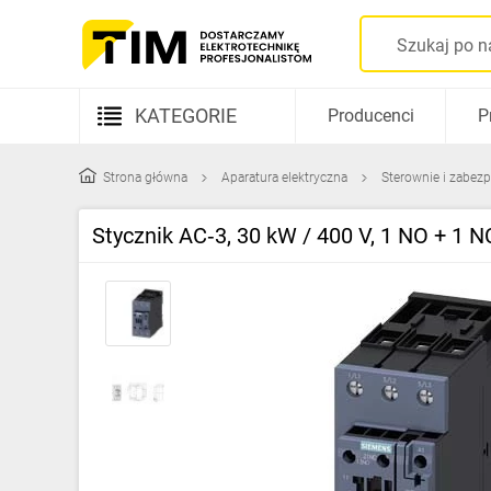
KATEGORIE
Producenci
P
Aparatura elektryczna
Strona główna
Aparatura elektryczna
Sterownie i zabezp
Kable i przewody
Stycznik AC‑3, 30 kW / 400 V, 1 NO + 1 N
Rozdzielnice i obudowy
Elementy prowadzenia kabli
Fotowoltaika
Gniazda i łączniki
Źródła światła
Oprawy oświetleniowe