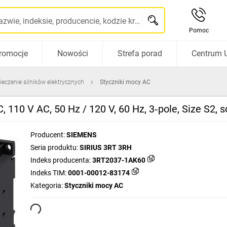
Szukaj po nazwie, indeksie, producencie, kodzie kreskowym...
Pomoc
romocje
Nowości
Strefa porad
Centrum 
ieczenie silników elektrycznych
Styczniki mocy AC
C, 110 V AC, 50 Hz / 120 V, 60 Hz, 3‑pole, Size S2
Producent:
SIEMENS
Seria produktu:
SIRIUS 3RT 3RH
Indeks producenta:
3RT2037-1AK60
Indeks TIM:
0001-00012-83174
Kategoria:
Styczniki mocy AC