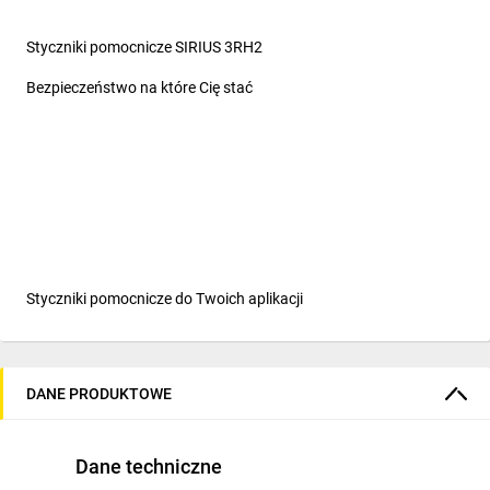
Styczniki pomocnicze SIRIUS 3RH2
Bezpieczeństwo na które Cię stać
Styczniki pomocnicze do Twoich aplikacji
Styczniki pomocnicze
w wykonaniu
DANE PRODUKTOWE
przemysłowym
Styczniki pomocnicze serii SIRIUS 3RH2 kompatybilne są
Dane techniczne
z pozostałą aparaturą łączeniową. Nadają się do przełączania