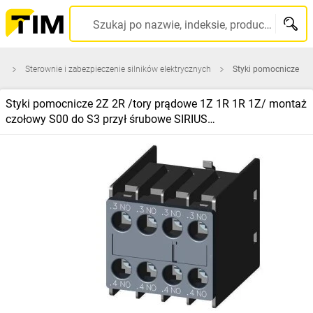
Szukaj po nazwie, indeksie, producencie, kodzie kreskowym...
a
Sterownie i zabezpieczenie silników elektrycznych
Styki pomocnicze
Styki pomocnicze 2Z 2R /tory prądowe 1Z 1R 1R 1Z/ montaż
czołowy S00 do S3 przył śrubowe SIRIUS
3RH2911‑1XA22‑0MA0