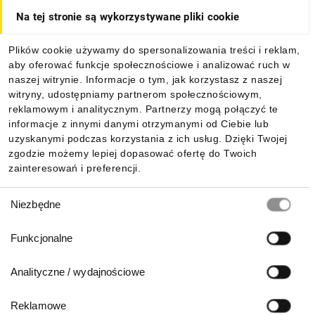
Na tej stronie są wykorzystywane pliki cookie
Odpowiednia konstrukcja styków wymagana jest np.
Dla kupujących
w momencie, gdy aparat wykorzystywany jest w obwodzie
Plików cookie używamy do spersonalizowania treści i reklam,
bezpieczeństwa. Styki lustrzane wg PN-EN 60947-4-1 załącznik
aby oferować funkcje społecznościowe i analizować ruch w
Informacje
F i styki mechanicznie sprzężone wg PN-EN 60947-5-1
naszej witrynie. Informacje o tym, jak korzystasz z naszej
załącznika L w skrócie zakładają, że styk NC nie powinien się
witryny, udostępniamy partnerom społecznościowym,
zamknąć w momencie gdy styk NO lub tor prądowy nie jest
reklamowym i analitycznym. Partnerzy mogą połączyć te
otwarty.
Pobierz naszą aplikację mobilną:
informacje z innymi danymi otrzymanymi od Ciebie lub
uzyskanymi podczas korzystania z ich usług. Dzięki Twojej
zgodzie możemy lepiej dopasować ofertę do Twoich
Kategoria użytkowania -
zainteresowań i preferencji.
Wybór
co definiuje?
Niezbędne
zgody
Funkcjonalne
Kategoria użytkowania (np. AC-12, AC-15) definiuje warunki
związane z załączaniem obciążenia i wynikające bezpośrednio
Analityczne / wydajnościowe
z jego właściwości. Przy doborze aparatu należy zwrócić
szczególną uwagę na prądy które aparat może łączyć przy
danym typie obciążenia. Niewłaściwy dobór może skutkować
Reklamowe
Biuro Obsługi Klienta: