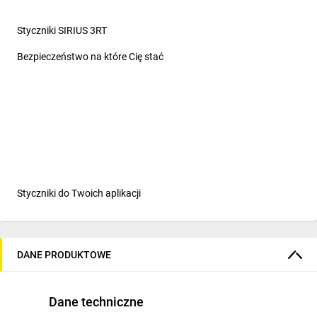
Styczniki SIRIUS 3RT
Bezpieczeństwo na które Cię stać
Styczniki do Twoich aplikacji
Styczniki do załączania
silników... i nie tylko
DANE PRODUKTOWE
SIRIUS 3RT to rozbudowana seria styczników wśród których
znajdziesz styczniki powietrzne i próżniowe 3 fazowe do
Dane techniczne
załączania silników (AC-3/AC-3e), styczniki trój- i czteropolowe