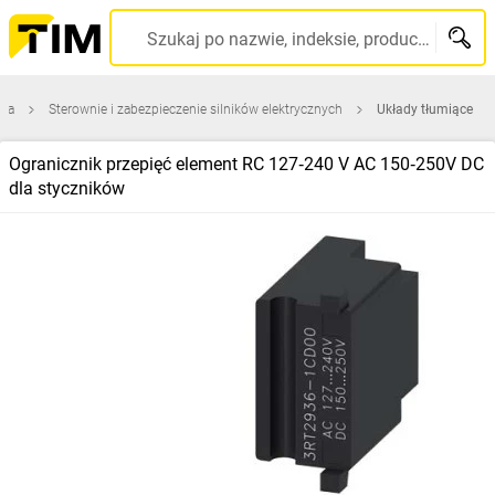
Szukaj po nazwie, indeksie, producencie, kodzie kreskowym...
zna
Sterownie i zabezpieczenie silników elektrycznych
Układy tłumiące
Ogranicznik przepięć element RC 127‑240 V AC 150‑250V DC
dla styczników