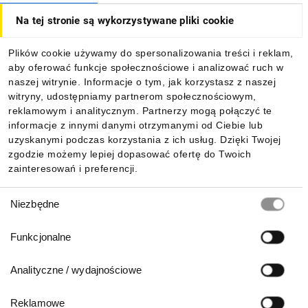
Bezpieczeństwo
Na tej stronie są wykorzystywane pliki cookie
maszyn
Dla kupujących
Kompatybilność z innymi
Plików cookie używamy do spersonalizowania treści i reklam,
urządzeniami
aby oferować funkcje społecznościowe i analizować ruch w
Informacje
naszej witrynie. Informacje o tym, jak korzystasz z naszej
Zobacz, jakie pytania mieli inni użytkownicy
witryny, udostępniamy partnerom społecznościowym,
reklamowym i analitycznym. Partnerzy mogą połączyć te
Pobierz naszą aplikację mobilną:
informacje z innymi danymi otrzymanymi od Ciebie lub
Styki lustrzane, styki
uzyskanymi podczas korzystania z ich usług. Dzięki Twojej
zgodzie możemy lepiej dopasować ofertę do Twoich
z wymuszonym
zainteresowań i preferencji.
Wybór
prowadzeniem?
Niezbędne
zgody
Funkcjonalne
Odpowiednia konstrukcja styków wymagana jest np.
w momencie, gdy aparat wykorzystywany jest w obwodzie
Analityczne / wydajnościowe
bezpieczeństwa. Styki lustrzane wg PN-EN 60947-4-1 załącznik
F i styki mechanicznie sprzężone wg PN-EN 60947-5-1
Reklamowe
załącznika L w skrócie zakładają, że styk NC nie powinien się