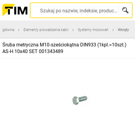
Szukaj po nazwie, indeksie, producencie, kodzie kreskowym...
a główna
Elementy prowadzenia kabli
Systemy mocowań
Wkręty
Śruba metryczna M10‑sześciokątna DIN933 (1kpl.=10szt.)
AS‑H 10x40 SET 001343489