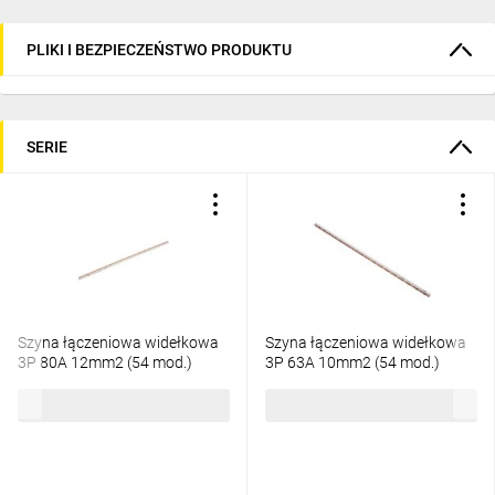
PLIKI I BEZPIECZEŃSTWO PRODUKTU
SERIE
Szyna łączeniowa widełkowa
Szyna łączeniowa widełkowa
3P 80A 12mm2 (54 mod.)
3P 63A 10mm2 (54 mod.)
IZ12/3F/54 002921024
IZ10/3F/54 002921141
140,49 zł
brutto
133,27 zł
brutto