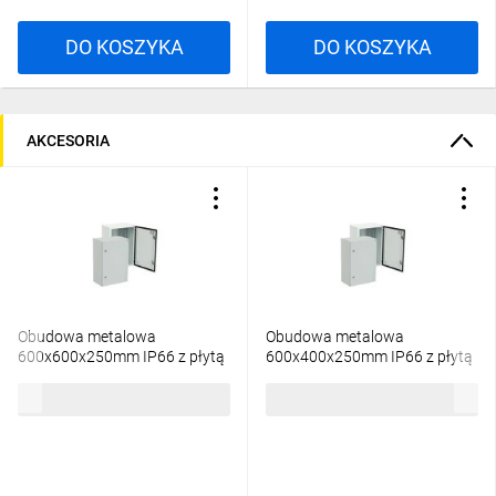
DO KOSZYKA
DO KOSZYKA
AKCESORIA
Obudowa metalowa
Obudowa metalowa
600x600x250mm IP66 z płytą
600x400x250mm IP66 z płytą
ETIBOX GT 60-60-25
ETIBOX GT 60-40-25
917,46 zł
brutto
710,56 zł
brutto
001102123
001102121