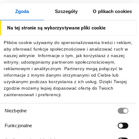
Zgoda
Szczegóły
O plikach cookies
O firmie
Na tej stronie są wykorzystywane pliki cookie
Dla kupujących
Plików cookie używamy do spersonalizowania treści i reklam,
aby oferować funkcje społecznościowe i analizować ruch w
Informacje
naszej witrynie. Informacje o tym, jak korzystasz z naszej
witryny, udostępniamy partnerom społecznościowym,
reklamowym i analitycznym. Partnerzy mogą połączyć te
Pobierz naszą aplikację mobilną:
informacje z innymi danymi otrzymanymi od Ciebie lub
uzyskanymi podczas korzystania z ich usług. Dzięki Twojej
zgodzie możemy lepiej dopasować ofertę do Twoich
zainteresowań i preferencji.
Wybór
Niezbędne
zgody
Funkcjonalne