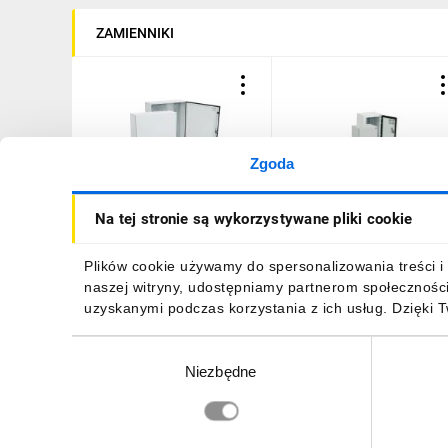
ZAMIENNIKI
Rysunek wymiarowy
Zgoda
Przykład konfiguracji GT 100-60-25 z wkładem monta
Obudowa metalowa
Obudowa metalowa
Na tej stronie są wykorzystywane pliki cookie
1000x1000x400mm IP66 z
300x300x250mm IP66 z
płytą ETIBOX GT 100-100-
płytą ETIBOX GT 30-30-2
SOLID GSX - różne obudowy, wspólne akcesoria
40 001102150
001102104
2405,81 zł
brutto
440,92 zł
brutto
Plików cookie używamy do spersonalizowania treści i 
naszej witryny, udostępniamy partnerom społecznośc
uzyskanymi podczas korzystania z ich usług. Dzięki 
ETIsON Curves
Wybór
Niezbędne
zgody
DO KOSZYKA
DO KOSZYKA