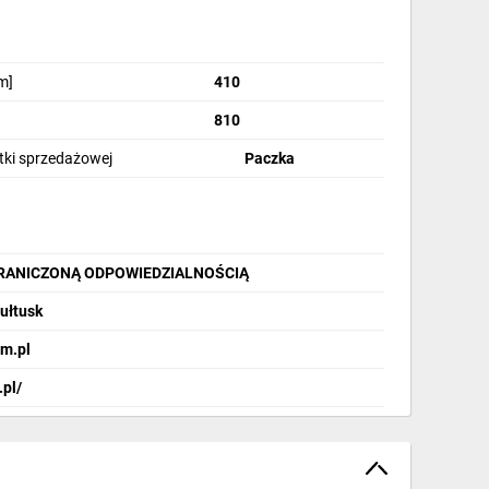
m]
410
810
stki sprzedażowej
Paczka
GRANICZONĄ ODPOWIEDZIALNOŚCIĄ
Pułtusk
żowe, szyny TH35, maskownice i inne.
m.pl
.pl/