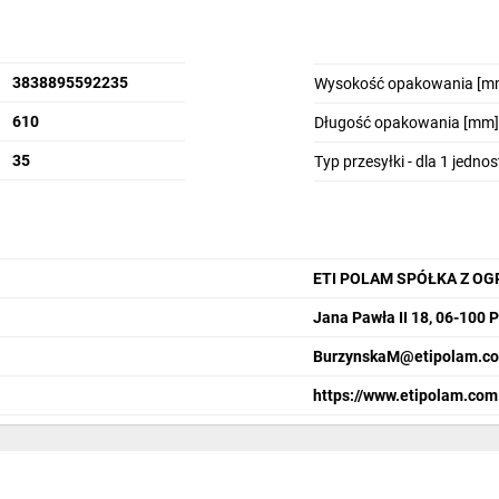
3838895592235
Wysokość opakowania [m
do stosowaniu wewnątrz pomieszczeń.
610
Długość opakowania [mm]
35
Typ przesyłki - dla 1 jedno
ETI POLAM SPÓŁKA Z O
bezpiecznych.
Jana Pawła II 18, 06-100 
 GSX takie jak, dodatkowe wsporniki boczne, dedykowane płyty monta
BurzynskaM@etipolam.co
https://www.etipolam.com