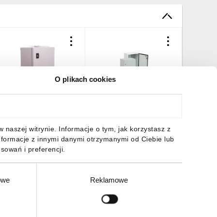
O plikach cookies
budowa Thalassa
Obudowa hermetyczna
Obudowa
308x255x160mm
IP66 GT 80-80-40
IP66 GT 
oliestrowa bez płyty
001102139
0011021
ontażowej IP66
63,09 zł
brutto
1735,23 zł
brutto
489,01 
naszej witrynie. Informacje o tym, jak korzystasz z
NSYPLM3025G
nformacje z innymi danymi otrzymanymi od Ciebie lub
sowań i preferencji.
owe
Reklamowe
DO KOSZYKA
DO KOSZYKA
DO