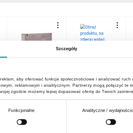
Szczegóły
żowym SOLID GSX
Obudowa aluminiowa
Obudowa metalowa z
O
175x80x57mm IP66
płytą montażową
5
KLIPPON K31 0573500000
1200x600x250 RAL 7035
p
IP66 GT 120-60-25
m
138,40 zł
brutto
1696,69 zł
brutto
5
reklam, aby oferować funkcje społecznościowe i analizować ruch w 
001102151
iowym, reklamowym i analitycznym. Partnerzy mogą połączyć te i
Twojej zgodzie możemy lepiej dopasować ofertę do Twoich zaintere
Funkcjonalne
Analityczne / wydajności
DO KOSZYKA
DO KOSZYKA