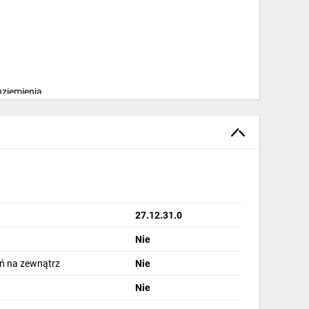
uziemienia.
kreślony zgodnie z normą EN 60529.
27.12.31.0
Nie
ń na zewnątrz
Nie
Nie