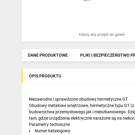
Ochrona odgromowa
Pompy ciepła
Osprzęt łączeniowy
Kliknij, aby przejść do galerii
Ogrzewanie
Elektronarzędzia i mierniki
DANE PRODUKTOWE
PLIKI I BEZPIECZEŃSTWO 
Domofony i dzwonki
OPIS PRODUKTU
Alarmy, monitoring, komunikacja
Napędy elektryczne
Niezawodne i sprawdzone obudowy hermetyczne GT
Pneumatyka
Obudowy metalowe wnętrzowe, hermetyczne typu GT (z b
budownictwa przemysłowego jak i mieszkaniowego. Dzięk
Dom i ogród
tam, gdzie urządzenia elektryczne narażone są na niekor
Parametry techniczne
Klimatyzacja
Numer katalogowy: