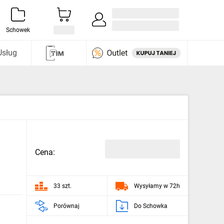
Zaloguj się / Załóż konto
i odkryj
Schowek
Usług
Cena:
33 szt.
Wysyłamy w 72h
Porównaj
Do Schowka