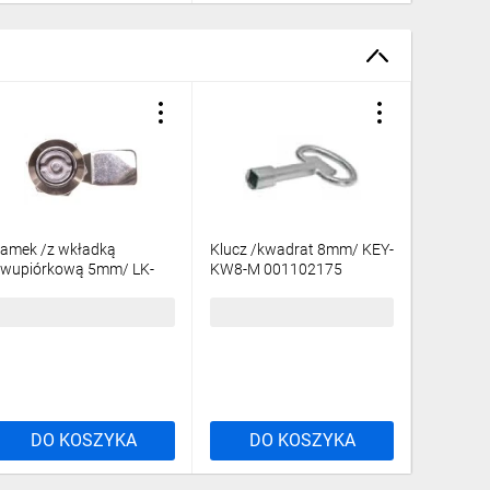
y montażowe, szyny TH-35 i innych elementów systemu.
amek /z wkładką
Klucz /kwadrat 8mm/ KEY-
Farba re
wupiórkową 5mm/ LK-
KW8-M 001102175
FA-RAL7
5-M22 001102168
0011017
7,21 zł
brutto
8,97 zł
brutto
47,88 z
DO KOSZYKA
DO KOSZYKA
DO