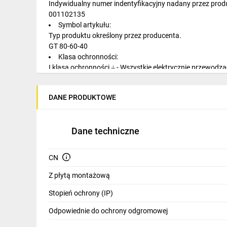
Indywidualny numer indentyfikacyjny nadany przez prod
IT, GSM
001102135
Symbol artykułu:
Odzież ochronna i BHP
Typ produktu określony przez producenta.
GT 80-60-40
Inne
Klasa ochronności:
I klasa ochronności ⏚ - Wszystkie elektrycznie przewodz
Budowa i Remont
I
Elektronika
Stopień ochrony IP:
DANE PRODUKTOWE
Stopień ochrony przed dostępem do części niebezpieczny
Smart home
IP66
Odporność mechaniczna IK:
Elektromobilność
Dane techniczne
Stopień ochrony przed uderzeniami mechanicznymi.
IK10
Energetyka wiatrowa
Wysokość obudowy Y [mm]:
CN
Wysokość zewnętrzna obudowy podana w milimetrach.
Telewizja naziemna i satelitarna
800
Z płytą montażową
Szerokość obudowy X [mm]:
Wentylacja i rekuperacja
Stopień ochrony (IP)
Szerokość zewnętrzna obudowy podana w milimetrach.
600
Odpowiednie do ochrony odgromowej
Głębokość obudowy Z [mm]: