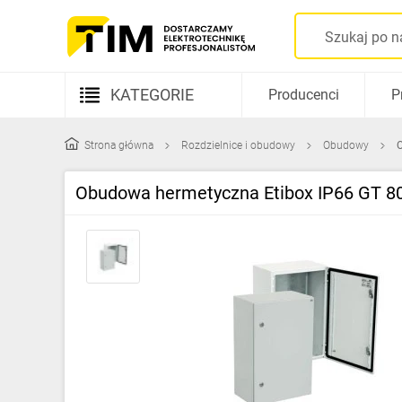
KATEGORIE
Producenci
P
Aparatura elektryczna
Strona główna
Rozdzielnice i obudowy
Obudowy
Kable i przewody
Obudowa hermetyczna Etibox IP66 GT 8
Rozdzielnice i obudowy
Elementy prowadzenia kabli
Fotowoltaika
Gniazda i łączniki
Źródła światła
Oprawy oświetleniowe