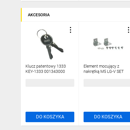
Wylewana uszczelka poliuretanowa na drzwiach oraz
W korpusie i drzwiach obudowy znajdują się zaciski 
AKCESORIA
Zamknięcie drzwi w zależności od wysokości obudow
- 1 zamek do wysokości 400 mm.
- 2 zamki od wysokości 500 mm.
- zapięcie 3 punktowe od wysokości 1000 mm.
Montaż do ściany bezpośredni lub za pomocą specj
W celu ochrony przed nieautoryzowanym dostępem i
Obudowy GT są częścią systemu SOLID GSX, istnieje
Klucz patentowy 1333
Element mocujący z
Zobacz możliwości systemu SOLID GSX
KEY-1333 001343000
nakrętką M5 LG-V SET
001101683 /2szt./
Jak wygląda montaż obudowy systemu SOLID GSX?
9,00 zł
brutto
10,16 zł
brutto
Poznaj możliwości konfiguracji obudowy HXS400 3-13 
DO KOSZYKA
DO KOSZYKA