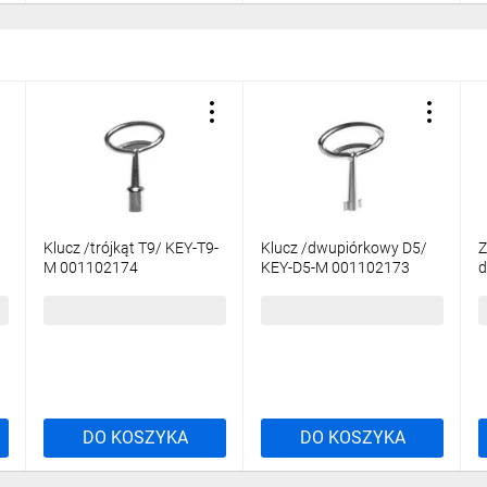
 na przepuście zapewnia wysoki stopień ochrony IP66.
uziemiające M6x12.
y:
alnych uchwytów montażowych (dostępne jako akcesoria)
stnieje możliwość wymiany zamka.
 możliwość wykorzystania dodatkowcyh elementów tj. maskownice, płyt
Klucz /trójkąt T9/ KEY-T9-
Klucz /dwupiórkowy D5/
Z
M 001102174
KEY-D5-M 001102173
d
D
8,97 zł
brutto
8,97 zł
brutto
3
z wkładem montażowym i systemem izolatorów do szyn prądowych.
DO KOSZYKA
DO KOSZYKA