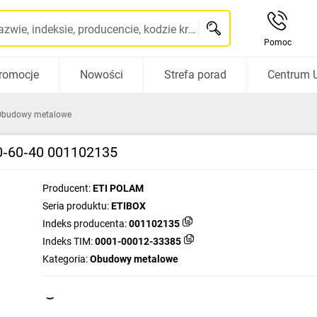
Szukaj po nazwie, indeksie, producencie, kodzie kreskowym...
Pomoc
romocje
Nowości
Strefa porad
Centrum 
Obudowy metalowe
0‑60‑40 001102135
Producent:
ETI POLAM
Seria produktu:
ETIBOX
Indeks producenta:
001102135
Indeks TIM:
0001-00012-33385
Kategoria:
Obudowy metalowe