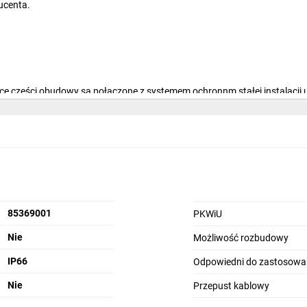
ucenta.
ące części obudowy są połączone z systemem ochronnm stałej instalacji 
ch i przed wnikaniem obcych ciał stałych i/lub przed wnikaniem wody o
85369001
PKWiU
Nie
Możliwość rozbudowy
IP66
Odpowiedni do zastosowa
Nie
Przepust kablowy