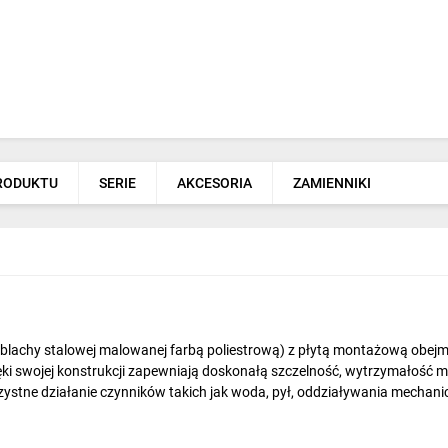
PRODUKTU
SERIE
AKCESORIA
ZAMIENNIKI
lachy stalowej malowanej farbą poliestrową) z płytą montażową obej
i swojej konstrukcji zapewniają doskonałą szczelność, wytrzymałość 
zystne działanie czynników takich jak woda, pył, oddziaływania mechani