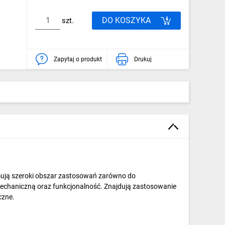
DO KOSZYKA
szt.
Zapytaj o produkt
Drukuj
mują szeroki obszar zastosowań zarówno do
mechaniczną oraz funkcjonalność. Znajdują zastosowanie
czne.