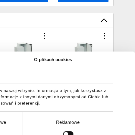
O plikach cookies
budowa hermetyczna
Obudowa hermetyczna
Obudowa
P66 GT 80-80-40
Etibox IP66 GT 80-60-40
IP66 GT 
01102139
001102135
0011021
1735,23 zł
brutto
1389,05 zł
brutto
489,01 
naszej witrynie. Informacje o tym, jak korzystasz z
nformacje z innymi danymi otrzymanymi od Ciebie lub
sowań i preferencji.
owe
Reklamowe
DO KOSZYKA
DO KOSZYKA
DO