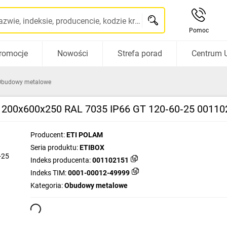
Szukaj po nazwie, indeksie, producencie, kodzie kreskowym...
Pomoc
romocje
Nowości
Strefa porad
Centrum 
Obudowy metalowe
1200x600x250 RAL 7035 IP66 GT 120‑60‑25 00110
Producent:
ETI POLAM
Seria produktu:
ETIBOX
Indeks producenta:
001102151
Indeks TIM:
0001-00012-49999
Kategoria:
Obudowy metalowe