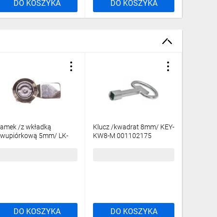
DO KOSZYKA
DO KOSZYKA
DO
y montażowe, szyny TH-35 i innych elementów systemu.
amek /z wkładką
Klucz /kwadrat 8mm/ KEY-
Zamek /
wupiórkową 5mm/ LK-
KW8-M 001102175
patentow
5-M22 001102168
M22 001
7,21 zł
brutto
8,97 zł
brutto
118,98 
DO KOSZYKA
DO KOSZYKA
DO