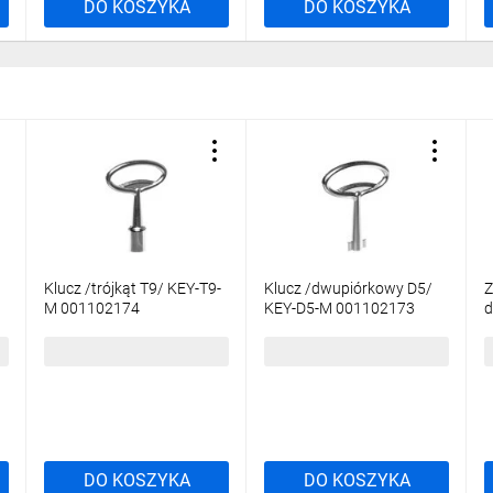
DO KOSZYKA
DO KOSZYKA
 na przepuście zapewnia wysoki stopień ochrony IP66.
uziemiające M6x12.
y:
alnych uchwytów montażowych (dostępne jako akcesoria)
stnieje możliwość wymiany zamka.
 możliwość wykorzystania dodatkowcyh elementów tj. maskownice, płyt
Klucz /trójkąt T9/ KEY-T9-
Klucz /dwupiórkowy D5/
Z
M 001102174
KEY-D5-M 001102173
d
D
z wkładem montażowym i systemem izolatorów do szyn prądowych.
8,97 zł
brutto
8,97 zł
brutto
3
DO KOSZYKA
DO KOSZYKA