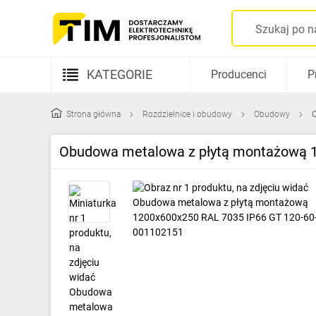
KATEGORIE
Producenci
P
Aparatura elektryczna
Strona główna
Rozdzielnice i obudowy
Obudowy
Kable i przewody
Obudowa metalowa z płytą montażową 
Rozdzielnice i obudowy
Elementy prowadzenia kabli
Fotowoltaika
Gniazda i łączniki
Źródła światła
Oprawy oświetleniowe