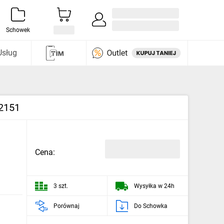
Zaloguj się / Załóż konto
i odkryj
Schowek
Usług
2151
Cena:
3 szt.
Wysyłka w 24h
Porównaj
Do Schowka