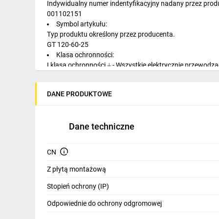
Indywidualny numer indentyfikacyjny nadany przez prod
IT, GSM
001102151
Symbol artykułu:
Odzież ochronna i BHP
Typ produktu określony przez producenta.
GT 120-60-25
Inne
Klasa ochronności:
I klasa ochronności ⏚ - Wszystkie elektrycznie przewodz
Budowa i Remont
I
Elektronika
Stopień ochrony IP:
DANE PRODUKTOWE
Stopień ochrony przed dostępem do części niebezpieczny
Smart home
IP66
Odporność mechaniczna IK:
Elektromobilność
Dane techniczne
Stopień ochrony przed uderzeniami mechanicznymi.
IK10
Telewizja naziemna i satelitarna
Wysokość obudowy Y [mm]:
CN
Wysokość zewnętrzna obudowy podana w milimetrach.
Wentylacja i rekuperacja
1200
Z płytą montażową
Szerokość obudowy X [mm]:
Stopień ochrony (IP)
Szerokość zewnętrzna obudowy podana w milimetrach.
600
Odpowiednie do ochrony odgromowej
Głębokość obudowy Z [mm]: