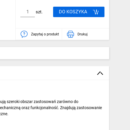
DO KOSZYKA
szt.
Zapytaj o produkt
Drukuj
mują szeroki obszar zastosowań zarówno do
mechaniczną oraz funkcjonalność. Znajdują zastosowanie
czne.