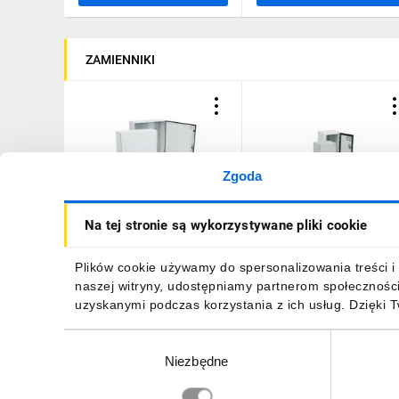
ZAMIENNIKI
Rysunek wymiarowy
Przykład konfiguracji GT 100-60-25 z wkładem monta
Zgoda
Obudowa metalowa
Obudowa metalowa
Na tej stronie są wykorzystywane pliki cookie
SOLID GSX - różne obudowy, wspólne akcesoria
1000x1000x400mm IP66 z
300x300x250mm IP66 z
płytą ETIBOX GT 100-100-
płytą ETIBOX GT 30-30-2
40 001102150
001102104
2405,81 zł
brutto
440,92 zł
brutto
Plików cookie używamy do spersonalizowania treści i 
naszej witryny, udostępniamy partnerom społecznośc
ETIsON Curves
uzyskanymi podczas korzystania z ich usług. Dzięki 
Wybór
Niezbędne
zgody
DO KOSZYKA
DO KOSZYKA