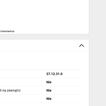
uziemienia.
kreślony zgodnie z normą EN 60529.
27.12.31.0
Nie
ń na zewnątrz
Nie
Nie