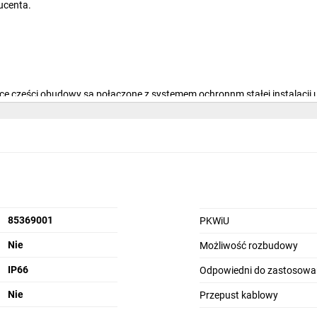
ucenta.
ące części obudowy są połączone z systemem ochronnm stałej instalacji 
ch i przed wnikaniem obcych ciał stałych i/lub przed wnikaniem wody o
85369001
PKWiU
Nie
Możliwość rozbudowy
IP66
Odpowiedni do zastosowa
Nie
Przepust kablowy