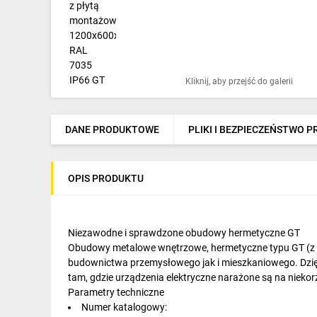
Ochrona odgromowa
Pompy ciepła
Osprzęt łączeniowy
Kliknij, aby przejść do galerii
Ogrzewanie
Elektronarzędzia i mierniki
DANE PRODUKTOWE
PLIKI I BEZPIECZEŃSTWO 
Domofony i dzwonki
OPIS PRODUKTU
Alarmy, monitoring, komunikacja
Napędy elektryczne
Niezawodne i sprawdzone obudowy hermetyczne GT
Pneumatyka
Obudowy metalowe wnętrzowe, hermetyczne typu GT (z b
budownictwa przemysłowego jak i mieszkaniowego. Dzięk
Dom i ogród
tam, gdzie urządzenia elektryczne narażone są na niekor
Parametry techniczne
Klimatyzacja
Numer katalogowy: