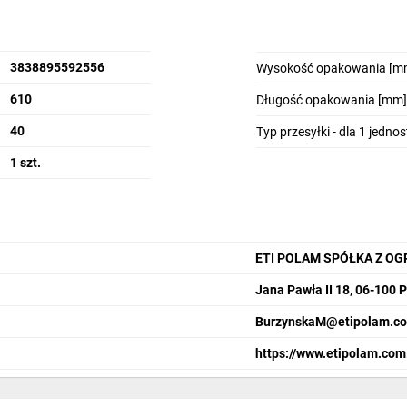
3838895592556
Wysokość opakowania [m
do stosowaniu wewnątrz pomieszczeń.
610
Długość opakowania [mm]
40
Typ przesyłki - dla 1 jedno
1 szt.
bezpiecznych.
ETI POLAM SPÓŁKA Z O
 GSX takie jak, dodatkowe wsporniki boczne, dedykowane płyty monta
Jana Pawła II 18, 06-100 
BurzynskaM@etipolam.co
https://www.etipolam.com