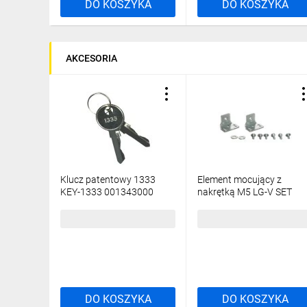
DO KOSZYKA
DO KOSZYKA
Wylewana uszczelka poliuretanowa na drzwiach oraz
W korpusie i drzwiach obudowy znajdują się zaciski 
Zamknięcie drzwi w zależności od wysokości obudow
- 1 zamek do wysokości 400 mm.
AKCESORIA
- 2 zamki od wysokości 500 mm.
- zapięcie 3 punktowe od wysokości 1000 mm.
Montaż do ściany bezpośredni lub za pomocą specj
W celu ochrony przed nieautoryzowanym dostępem i
Obudowy GT są częścią systemu SOLID GSX, istnieje
Zobacz możliwości systemu SOLID GSX
Klucz patentowy 1333
Element mocujący z
Jak wygląda montaż obudowy systemu SOLID GSX?
KEY-1333 001343000
nakrętką M5 LG-V SET
001101683 /2szt./
Poznaj możliwości konfiguracji obudowy HXS400 3-13 
9,00 zł
brutto
10,16 zł
brutto
DO KOSZYKA
DO KOSZYKA