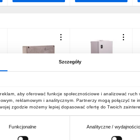
żowym SOLID GSX
Szczegóły
Obudowa aluminiowa
Obudowa Thalassa
O
175x80x57mm IP66
308x255x160mm
I
5
KLIPPON K31 0573500000
poliestrowa bez płyty
0
montażowej IP66
138,40 zł
brutto
563,09 zł
brutto
reklam, aby oferować funkcje społecznościowe i analizować ruch w 
NSYPLM3025G
iowym, reklamowym i analitycznym. Partnerzy mogą połączyć te i
Twojej zgodzie możemy lepiej dopasować ofertę do Twoich zaintere
Funkcjonalne
Analityczne / wydajności
DO KOSZYKA
DO KOSZYKA