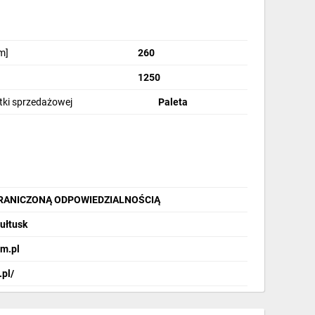
m]
260
1250
stki sprzedażowej
Paleta
GRANICZONĄ ODPOWIEDZIALNOŚCIĄ
żowe, szyny TH35, maskownice i inne.
Pułtusk
m.pl
.pl/