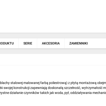
PRODUKTU
SERIE
AKCESORIA
ZAMIENNIKI
lachy stalowej malowanej farbą poliestrową) z płytą montażową obej
i swojej konstrukcji zapewniają doskonałą szczelność, wytrzymałość 
zystne działanie czynników takich jak woda, pył, oddziaływania mechani