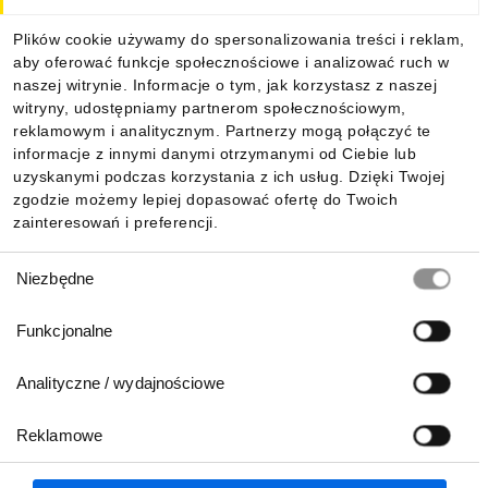
Dla kupujących
Plików cookie używamy do spersonalizowania treści i reklam,
aby oferować funkcje społecznościowe i analizować ruch w
Informacje
naszej witrynie. Informacje o tym, jak korzystasz z naszej
witryny, udostępniamy partnerom społecznościowym,
reklamowym i analitycznym. Partnerzy mogą połączyć te
Pobierz naszą aplikację mobilną:
informacje z innymi danymi otrzymanymi od Ciebie lub
uzyskanymi podczas korzystania z ich usług. Dzięki Twojej
zgodzie możemy lepiej dopasować ofertę do Twoich
zainteresowań i preferencji.
Wybór
Niezbędne
zgody
Funkcjonalne
Analityczne / wydajnościowe
Reklamowe
Biuro Obsługi Klienta:
lub
801 500 700
71 37 61 600