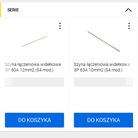
SOLID GSX
SERIE
SOLID GSX - różne obudowy, wspólne akcesoria
ETIsON Curves
Szyna łączeniowa widełkowa
Szyna łączeniowa widełkowa
3P 80A 12mm2 (54 mod.)
3P 63A 10mm2 (54 mod.)
IZ12/3F/54 002921024
IZ10/3F/54 002921141
140,49 zł
brutto
133,27 zł
brutto
Fukcjonalności programu:
DO KOSZYKA
DO KOSZYKA
generowanie i wykreślanie charakterystyk t/I urządzeń
zabezpieczających
regulowanie i testowanie nastaw zabezpieczeń, badanie