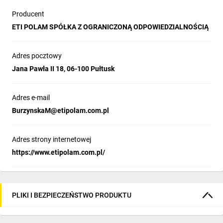
Zobacz możliwości systemu SOLID GSX
Producent
Jak wygląda montaż obudowy systemu SOLID GSX?
ETI POLAM SPÓŁKA Z OGRANICZONĄ ODPOWIEDZIALNOŚCIĄ
Poznaj możliwości konfiguracji obudowy HXS400 3-13 z
Adres pocztowy
wkładem montażowym i systemem izolatorów do szyn
prądowych.
Jana Pawła II 18, 06-100 Pułtusk
Adres e-mail
BurzynskaM@etipolam.com.pl
Adres strony internetowej
https://www.etipolam.com.pl/
Rysunek wymiarowy
PLIKI I BEZPIECZEŃSTWO PRODUKTU
Przykład konfiguracji GT 100-60-25 z wkładem montażowym