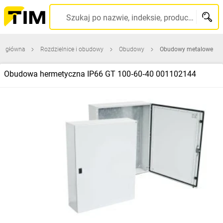
Szukaj po nazwie, indeksie, producencie, kodzie kreskowym...
na główna
Rozdzielnice i obudowy
Obudowy
Obudowy metalowe
Obudowa hermetyczna IP66 GT 100‑60‑40 001102144