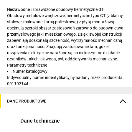
Niezawodne i sprawdzone obudowy hermetyczne GT
Obudowy metalowe wnętrzowe, hermetyczne typu GT (z blachy
stalowej malowanej farbą poliestrową) z płytą montażową
obejmują szeroki obszar zastosowań zarówno do budownictwa
przemysłowego jak i mieszkaniowego. Dzięki swojej konstrukcji
zapewniają doskonałą szczelność, wytrzymałość mechaniczną
oraz funkcjonalność. Znajdują zastosowanie tam, gdzie
urządzenia elektryczne narażone są na niekorzystne działanie
czynników takich jak woda, pył, oddziaływania mechaniczne.
Parametry techniczne
Numer katalogowy:
Indywidualny numer indentyfikacyjny nadany przez producenta.
001102144
Symbol artykułu:
Typ produktu określony przez producenta.
DANE PRODUKTOWE
GT 100-60-40
Klasa ochronności:
I klasa ochronności ⏚ - Wszystkie elektrycznie przewodzące
Dane techniczne
części obudowy są połączone z systemem ochronnm stałej
instalacji uziemienia.