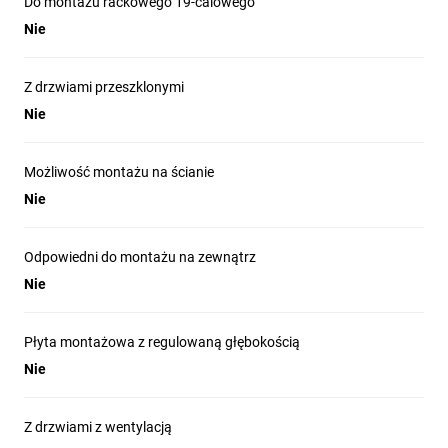
Do montażu rackowego 19-calowego
Zalety produktu
Nie
Z drzwiami przeszklonymi
Nie
Możliwość montażu na ścianie
Nie
Odpowiedni do montażu na zewnątrz
Nie
Płyta montażowa z regulowaną głębokością
Obudowy wykonane z najwyższej jakości blachy stalowej o
Nie
grubościach od 1,2 mm do 2 mm. Płyta montażowa
wykonana jest z blachy ocynkowanej o grubości 2 mm.
Szeroki kąt otwarcia drzwi.
Z drzwiami z wentylacją
Drzwi otwierające się w obrysie obudowy, co umożliwia