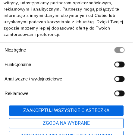
witryny, udostępniamy partnerom społecznościowym,
reklamowym i analitycznym. Partnerzy mogą połączyć te
Pobierz naszą aplikację mobilną:
informacje z innymi danymi otrzymanymi od Ciebie lub
uzyskanymi podczas korzystania z ich usług. Dzięki Twojej
zgodzie możemy lepiej dopasować ofertę do Twoich
zainteresowań i preferencji.
Wybór
Niezbędne
zgody
Funkcjonalne
Analityczne / wydajnościowe
Reklamowe
Biuro Obsługi Klienta:
lub
801 500 700
71 37 61 600
Zgłoś
ZAAKCEPTUJ WSZYSTKIE CIASTECZKA
pn.-pt. 8:00-16:00
Formularz kontaktowy
ZGODA NA WYBRANE