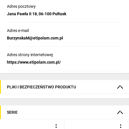
Adres pocztowy
Zobacz możliwości systemu SOLID GSX
Jana Pawła II 18, 06-100 Pułtusk
Jak wygląda montaż obudowy systemu SOLID GSX?
Adres e-mail
Poznaj możliwości konfiguracji obudowy HXS400 3-13 z
wkładem montażowym i systemem izolatorów do szyn
BurzynskaM@etipolam.com.pl
prądowych.
Adres strony internetowej
https://www.etipolam.com.pl/
PLIKI I BEZPIECZEŃSTWO PRODUKTU
Rysunek wymiarowy
SERIE