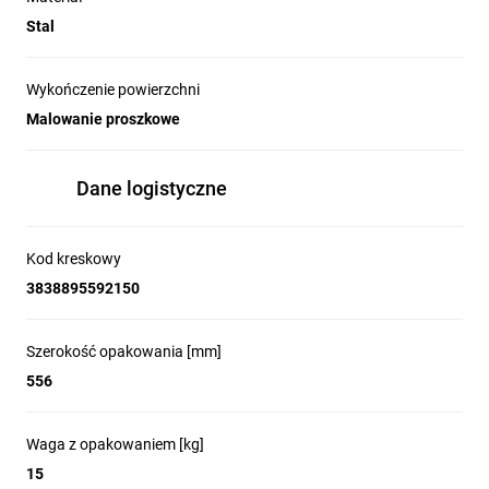
Stal
Zalety produktu
Wykończenie powierzchni
Malowanie proszkowe
Dane logistyczne
Kod kreskowy
3838895592150
Szerokość opakowania [mm]
556
Obudowy wykonane z najwyższej jakości blachy stalowej o
grubościach od 1,2 mm do 2 mm. Płyta montażowa
Waga z opakowaniem [kg]
wykonana jest z blachy ocynkowanej o grubości 2 mm.
15
Szeroki kąt otwarcia drzwi.