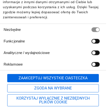
Pobierz naszą aplikację mobilną:
informacje z innymi danymi otrzymanymi od Ciebie lub
uzyskanymi podczas korzystania z ich usług. Dzięki Twojej
zgodzie możemy lepiej dopasować ofertę do Twoich
zainteresowań i preferencji.
Wybór
Niezbędne
zgody
Funkcjonalne
Analityczne / wydajnościowe
Reklamowe
Biuro Obsługi Klienta:
lub
801 500 700
71 37 61 600
Zgłoś
ZAAKCEPTUJ WSZYSTKIE CIASTECZKA
pn.-pt. 8:00-16:00
Formularz kontaktowy
ZGODA NA WYBRANE
KORZYSTAJ WYŁĄCZNIE Z NIEZBĘDNYCH
PLIKÓW COOKIE