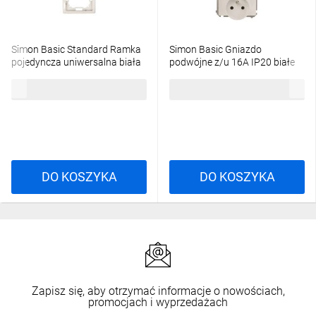
Simon Basic Standard Ramka
Simon Basic Gniazdo
pojedyncza uniwersalna biała
podwójne z/u 16A IP20 białe
BMR1/11
BMGZ2M.01/11
4,87 zł
brutto
22,42 zł
brutto
DO KOSZYKA
DO KOSZYKA
Zapisz się, aby otrzymać informacje o nowościach,
promocjach i wyprzedażach