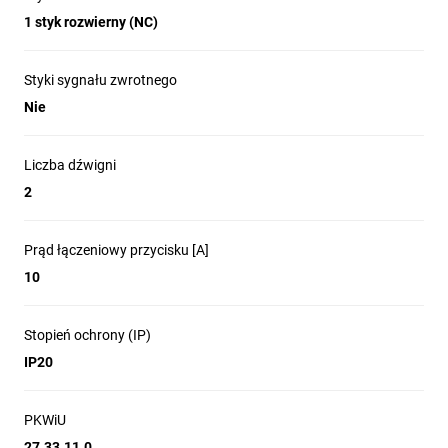
1 styk rozwierny (NC)
Styki sygnału zwrotnego
Nie
Liczba dźwigni
2
Prąd łączeniowy przycisku [A]
10
Stopień ochrony (IP)
IP20
PKWiU
27.33.11.0