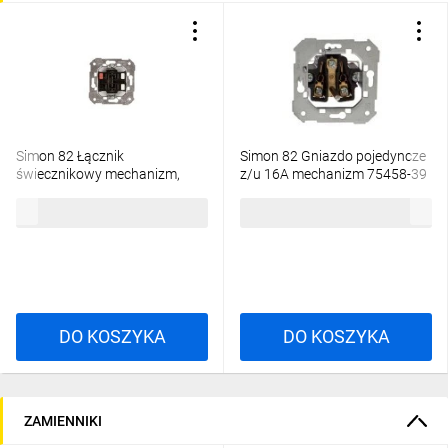
Simon 82 Łącznik
Simon 82 Gniazdo pojedyncze
świecznikowy mechanizm,
z/u 16A mechanizm 75458-39
szybkozłącza, 75398-39
TSI-75458-39
32,46 zł
brutto
22,61 zł
brutto
DO KOSZYKA
DO KOSZYKA
ZAMIENNIKI