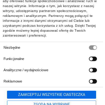
aby oferować funkcje społecznościowe i analizować ruch w
Informacje
naszej witrynie. Informacje o tym, jak korzystasz z naszej
witryny, udostępniamy partnerom społecznościowym,
reklamowym i analitycznym. Partnerzy mogą połączyć te
Pobierz naszą aplikację mobilną:
informacje z innymi danymi otrzymanymi od Ciebie lub
uzyskanymi podczas korzystania z ich usług. Dzięki Twojej
zgodzie możemy lepiej dopasować ofertę do Twoich
zainteresowań i preferencji.
Wybór
Niezbędne
zgody
Funkcjonalne
Analityczne / wydajnościowe
Reklamowe
Biuro Obsługi Klienta:
lub
801 500 700
71 37 61 600
Zgłoś
ZAAKCEPTUJ WSZYSTKIE CIASTECZKA
pn.-pt. 8:00-16:00
Formularz kontaktowy
ZGODA NA WYBRANE