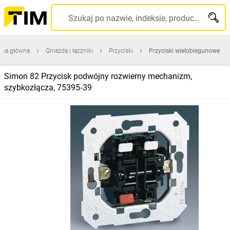
Szukaj po nazwie, indeksie, producencie, kodzie kreskowym...
ona główna
Gniazda i łączniki
Przyciski
Przyciski wielobiegunowe
Simon 82 Przycisk podwójny rozwierny mechanizm,
szybkozłącza, 75395‑39