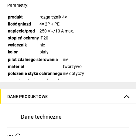
Parametry:
produkt
rozgałęźnik 4×
ilość gniazd
4× 2P + PE
napięcie/prąd
250 V~/10 A max.
stopień ochrony
IP20
wyłącznik
nie
kolor
biały
pilot zdalnego sterowania
nie
materiał
tworzywo
położenie styku ochronnego
nie dotyczy
przesłony torów prądowych
nie
możliwość sterowania
nie dotyczy
typ
FRENCH
DANE PRODUKTOWE
ilość biegunów
2P + PE
maksymalne obciążenie
2 300 W
zasięg sygnału
nie dotyczy
Dane techniczne
easy learning
nie dotyczy
częstotliwość
nie dotyczy