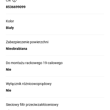
CN
użytkowanie na zewnątrz
nie
opakowanie
1 szt., zawieszka
8536699099
Kolor
Biały
Zabezpieczenie powierzchni
Nieobrabiana
Do montażu rackowego 19-calowego
Nie
Wyłącznik różnicowoprądowy
Nie
Sieciowy filtr przeciwzakłóceniowy