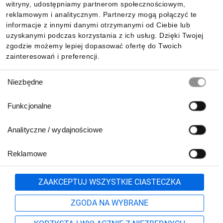
witryny, udostępniamy partnerom społecznościowym,
reklamowym i analitycznym. Partnerzy mogą połączyć te
Pobierz naszą aplikację mobilną:
informacje z innymi danymi otrzymanymi od Ciebie lub
uzyskanymi podczas korzystania z ich usług. Dzięki Twojej
zgodzie możemy lepiej dopasować ofertę do Twoich
zainteresowań i preferencji.
Wybór
Niezbędne
zgody
Funkcjonalne
Analityczne / wydajnościowe
Reklamowe
Biuro Obsługi Klienta:
lub
801 500 700
71 37 61 600
Zgłoś
ZAAKCEPTUJ WSZYSTKIE CIASTECZKA
pn.-pt. 8:00-16:00
Formularz kontaktowy
ZGODA NA WYBRANE