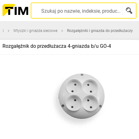
Szukaj po nazwie, indeksie, producencie, kodzie kreskowym...
iki
Wtyczki i gniazda sieciowe
Rozgałężniki i gniazda do przedłużaczy
Rozgałęźnik do przedłużacza 4‑gniazda b/u GO‑4