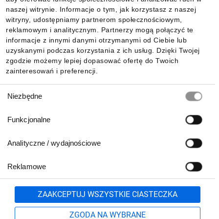
Informacje
naszej witrynie. Informacje o tym, jak korzystasz z naszej
witryny, udostępniamy partnerom społecznościowym,
reklamowym i analitycznym. Partnerzy mogą połączyć te
Pobierz naszą aplikację mobilną:
informacje z innymi danymi otrzymanymi od Ciebie lub
uzyskanymi podczas korzystania z ich usług. Dzięki Twojej
zgodzie możemy lepiej dopasować ofertę do Twoich
zainteresowań i preferencji.
Wybór
Niezbędne
zgody
Funkcjonalne
Analityczne / wydajnościowe
Reklamowe
Biuro Obsługi Klienta:
lub
801 500 700
71 37 61 600
Zgłoś
ZAAKCEPTUJ WSZYSTKIE CIASTECZKA
pn.-pt. 8:00-16:00
Formularz kontaktowy
ZGODA NA WYBRANE