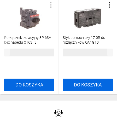
Rozłącznik izolacyjny 3P 63A
Styk pomocniczy 1Z 0R do
bez napędu OT63F3
rozłączników OA1G10
1SCA105332R1001
1SCA022353R4970
178,58 zł
brutto
34,67 zł
brutto
DO KOSZYKA
DO KOSZYKA