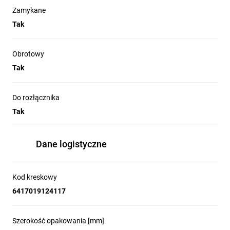
montowanych na bazach lub szynach DIN (sterowanie
Zamykane
ręczne pozycji rozłączenia).
Tak
Zastosowanie w układach, gdzie wymagana jest
możliwość mechanicznego zablokowania dostępu
Obrotowy
(procedury LOTO — blokada w pozycji OFF przy użyciu
kłódek).
Tak
Użycie w środowiskach przemysłowych o podwyższonych
wymaganiach ochrony przed pyłem i wodą (IP65) oraz
Do rozłącznika
zgodnych z klasami NEMA 1/3R/12.
Tak
Integracja z aparatami rozłączającymi wewnątrz szaf
sterowniczych i rozdzielnic, gdzie potrzebny jest
ergonomiczny, obracany uchwyt obsługowy.
Dane logistyczne
Kod kreskowy
6417019124117
Szerokość opakowania [mm]