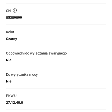
3R, 12 — odporność na kurz i bryzgi w typowych
warunkach przemysłowych.
CN
Funkcjonalność blokowania: możliwość zamknięcia rączki
85389099
trzema kłódkami w pozycji OFF; pozycja ON wyposażona
w mechanizm blokady drzwi.
Kolor
Mocowanie od tyłu — konstrukcja zapewniająca podwójną
izolację elementów użytkownika od części czynnych.
Czarny
Przeznaczenie: dedykowana do rozłączników (nie jest
przeznaczona do wyłączników mocy ani do funkcji
Odpowiedni do wyłączania awaryjnego
wyłączania awaryjnego jako przycisk bezpieczeństwa).
Nie
Wymiary zewnętrzne: 98 mm × 45 mm × 66 mm; masa
netto: 0,135 kg.
Do wyłącznika mocy
Zamykane: tak; obrotowy mechanizm obsługi: tak.
Nie
PKWiU
Zastosowanie produktu
27.12.40.0
Instalacja na rozłącznikach i urządzeniach izolacyjnych