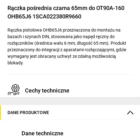
Rączka pośrednia czarna 65mm do OT90A-160
OHB65J6 1SCA022380R9660
Rączka pistolowa OHB65J6 przeznaczona do montażu na
bazach i szynach DIN, stosowana jako napęd ręczny do
rozłączników (średnica wału 6 mm, długość 65 mm). Produkt
przeznaczony do integracji z aparatami rozłączającymi, gdzie
wymagany jest obracany uchwyt ze zdalną możliwością
blokady.
Cechy techniczne
Typ: rączka pistolowa (obracany uchwyt), przeznaczona
DANE PRODUKTOWE
do wału Ø6 mm, długość użytkowa 65 mm.
Kolor: czarny; konstrukcja do montażu na bazach i
szynach DIN.
Dane techniczne
Stopień ochrony: IP65; zgodność z klasyfikacją NEMA 1,