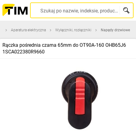
Szukaj po nazwie, indeksie, producencie, kodzie kreskowym...
a
Aparatura elektryczna
Wyłączniki, rozłączniki
Napędy drzwiowe
Rączka pośrednia czarna 65mm do OT90A‑160 OHB65J6
1SCA022380R9660