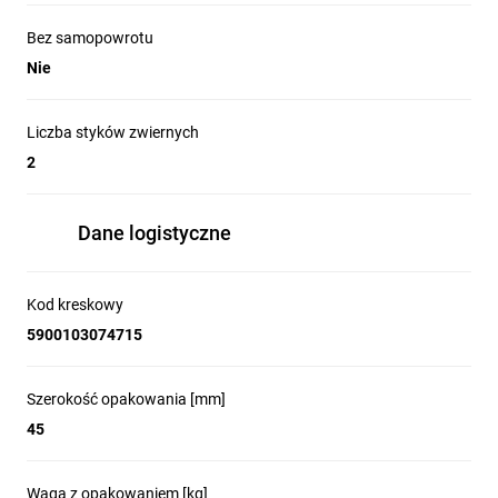
Bez samopowrotu
Nie
Liczba styków zwiernych
2
Dane logistyczne
Kod kreskowy
5900103074715
Szerokość opakowania [mm]
45
Waga z opakowaniem [kg]