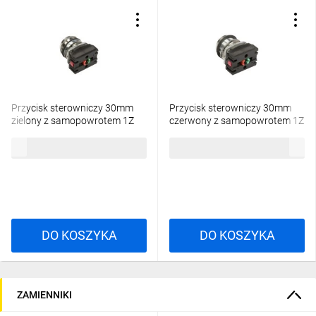
Przycisk sterowniczy 30mm
Przycisk sterowniczy 30mm
zielony z samopowrotem 1Z
czerwony z samopowrotem 1Z
1R W0-NEF30-K XY Z
1R W0-NEF30-K XY C
113,01 zł
brutto
113,01 zł
brutto
DO KOSZYKA
DO KOSZYKA
ZAMIENNIKI