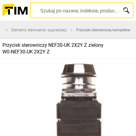
Szukaj po nazwie, indeksie, producencie, kodzie kreskowym...
na
Elementy sterowania i sygnalizacji
Przyciski sterownicze, kompletne
Przycisk sterowniczy NEF30‑UK 2X2Y Z zielony
W0‑NEF30‑UK 2X2Y Z