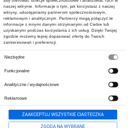
aby oferować funkcje społecznościowe i analizować ruch w
Informacje
naszej witrynie. Informacje o tym, jak korzystasz z naszej
witryny, udostępniamy partnerom społecznościowym,
reklamowym i analitycznym. Partnerzy mogą połączyć te
Pobierz naszą aplikację mobilną:
informacje z innymi danymi otrzymanymi od Ciebie lub
uzyskanymi podczas korzystania z ich usług. Dzięki Twojej
zgodzie możemy lepiej dopasować ofertę do Twoich
zainteresowań i preferencji.
Wybór
Niezbędne
zgody
Funkcjonalne
Analityczne / wydajnościowe
Reklamowe
Biuro Obsługi Klienta:
lub
801 500 700
71 37 61 600
Zgłoś
ZAAKCEPTUJ WSZYSTKIE CIASTECZKA
pn.-pt. 8:00-16:00
Formularz kontaktowy
ZGODA NA WYBRANE