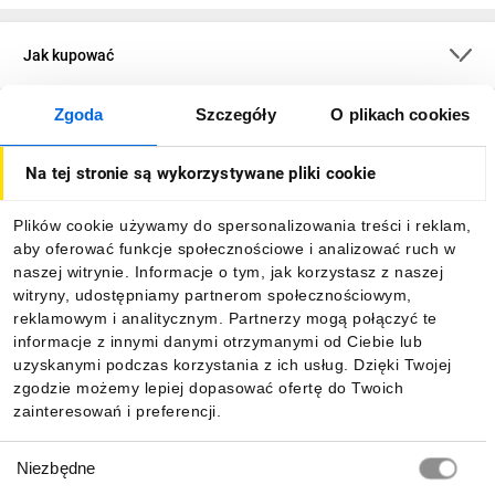
Jak kupować
Zgoda
Szczegóły
O plikach cookies
O firmie
Na tej stronie są wykorzystywane pliki cookie
Dla kupujących
Plików cookie używamy do spersonalizowania treści i reklam,
aby oferować funkcje społecznościowe i analizować ruch w
Informacje
naszej witrynie. Informacje o tym, jak korzystasz z naszej
witryny, udostępniamy partnerom społecznościowym,
reklamowym i analitycznym. Partnerzy mogą połączyć te
Pobierz naszą aplikację mobilną:
informacje z innymi danymi otrzymanymi od Ciebie lub
uzyskanymi podczas korzystania z ich usług. Dzięki Twojej
zgodzie możemy lepiej dopasować ofertę do Twoich
zainteresowań i preferencji.
Wybór
Niezbędne
zgody