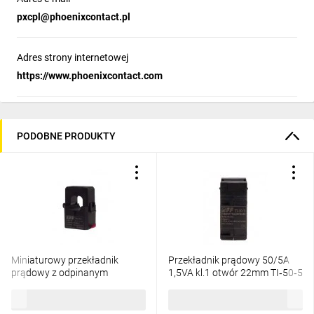
pxcpl@phoenixcontact.pl
Adres strony internetowej
https://www.phoenixcontact.com
PODOBNE PRODUKTY
Miniaturowy przekładnik
Przekładnik prądowy 50/5A
prądowy z odpinanym
1,5VA kl.1 otwór 22mm TI‑50‑5
rdzeniem 100/5A 1,5VA TOM-
196,80 zł
brutto
82,16 zł
brutto
100-5