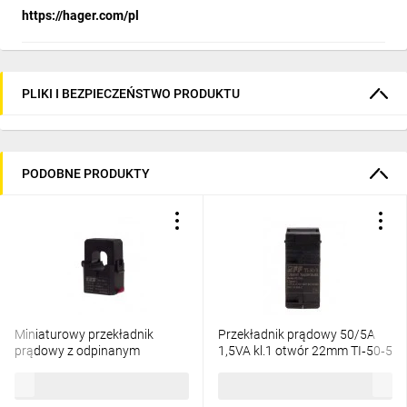
https://hager.com/pl
PLIKI I BEZPIECZEŃSTWO PRODUKTU
PODOBNE PRODUKTY
Miniaturowy przekładnik
Przekładnik prądowy 50/5A
prądowy z odpinanym
1,5VA kl.1 otwór 22mm TI‑50‑5
rdzeniem 100/5A 1,5VA TOM-
196,80 zł
brutto
82,16 zł
brutto
100-5