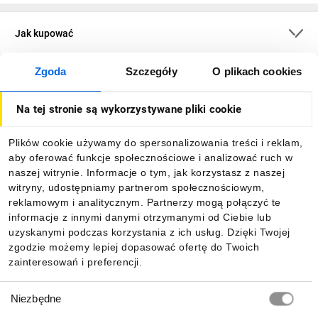
Jak kupować
Zgoda
Szczegóły
O plikach cookies
O firmie
Na tej stronie są wykorzystywane pliki cookie
Dla kupujących
Plików cookie używamy do spersonalizowania treści i reklam,
aby oferować funkcje społecznościowe i analizować ruch w
Informacje
naszej witrynie. Informacje o tym, jak korzystasz z naszej
witryny, udostępniamy partnerom społecznościowym,
reklamowym i analitycznym. Partnerzy mogą połączyć te
Pobierz naszą aplikację mobilną:
informacje z innymi danymi otrzymanymi od Ciebie lub
uzyskanymi podczas korzystania z ich usług. Dzięki Twojej
zgodzie możemy lepiej dopasować ofertę do Twoich
zainteresowań i preferencji.
Wybór
Niezbędne
zgody