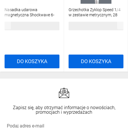
Nasadka udarowa
Grzechotka Zyklop Speed 1/4
magnetyczna Shockwave 6-
w zestawie metrycznym, 28
kątna 10/65mm (M6)
części WERA 05004016001
46,08 zł
brutto
672,59 zł
brutto
4932492441
DO KOSZYKA
DO KOSZYKA
Zapisz się, aby otrzymać informacje o nowościach,
promocjach i wyprzedażach
Podaj adres e-mail