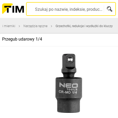
Szukaj po nazwie, indeksie, producencie, kodzie kreskowym...
a i mierniki
Narzędzia ręczne
Grzechotki, redukcje i wydłużki do kluczy
Przegub udarowy 1/4