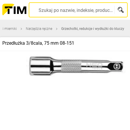
Szukaj po nazwie, indeksie, producencie, kodzie kreskowym...
a i mierniki
Narzędzia ręczne
Grzechotki, redukcje i wydłużki do kluczy
Przedłużka 3/8cala, 75 mm 08‑151