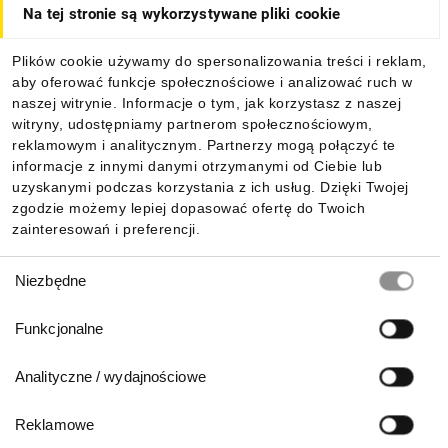
Na tej stronie są wykorzystywane pliki cookie
Dla kupujących
Plików cookie używamy do spersonalizowania treści i reklam,
aby oferować funkcje społecznościowe i analizować ruch w
Informacje
naszej witrynie. Informacje o tym, jak korzystasz z naszej
witryny, udostępniamy partnerom społecznościowym,
reklamowym i analitycznym. Partnerzy mogą połączyć te
Pobierz naszą aplikację mobilną:
informacje z innymi danymi otrzymanymi od Ciebie lub
uzyskanymi podczas korzystania z ich usług. Dzięki Twojej
zgodzie możemy lepiej dopasować ofertę do Twoich
zainteresowań i preferencji.
Wybór
Niezbędne
zgody
Funkcjonalne
Analityczne / wydajnościowe
Reklamowe
Biuro Obsługi Klienta: