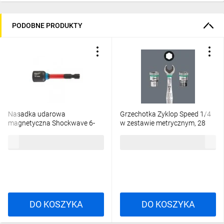
PODOBNE PRODUKTY
Nasadka udarowa
Grzechotka Zyklop Speed 1/4
magnetyczna Shockwave 6-
w zestawie metrycznym, 28
kątna 10/65mm (M6)
części WERA 05004016001
46,08 zł
brutto
672,59 zł
brutto
4932492441
DO KOSZYKA
DO KOSZYKA