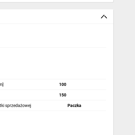
m]
100
150
stki sprzedażowej
Paczka