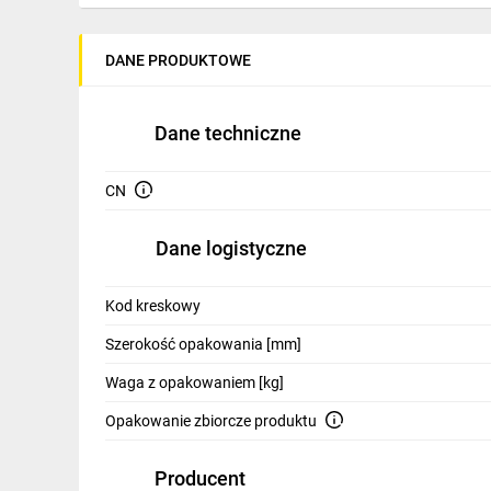
IT, GSM
Odzież ochronna i BHP
DANE PRODUKTOWE
Inne
Dane techniczne
Budowa i Remont
Elektronika
CN
Smart home
Dane logistyczne
Elektromobilność
Kod kreskowy
Energetyka wiatrowa
Szerokość opakowania [mm]
Telewizja naziemna i satelitarna
Waga z opakowaniem [kg]
Wentylacja i rekuperacja
Opakowanie zbiorcze produktu
Producent