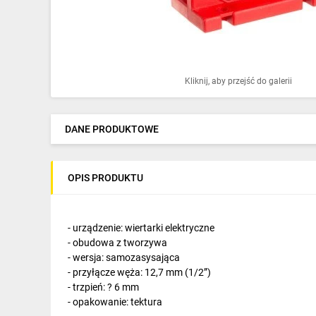
Ochrona odgromowa
Pompy ciepła
Osprzęt łączeniowy
Kliknij, aby przejść do galerii
Ogrzewanie
Elektronarzędzia i mierniki
DANE PRODUKTOWE
Domofony i dzwonki
OPIS PRODUKTU
Alarmy, monitoring, komunikacja
Napędy elektryczne
- urządzenie: wiertarki elektryczne
Pneumatyka
- obudowa z tworzywa
- wersja: samozasysająca
Dom i ogród
- przyłącze węża: 12,7 mm (1/2”)
- trzpień: ? 6 mm
Klimatyzacja
- opakowanie: tektura