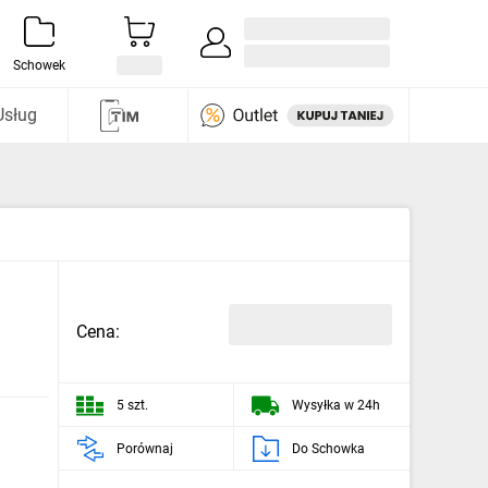
Zaloguj się / Załóż konto
i odkryj
Schowek
Usług
Cena:
5 szt.
Wysyłka w 24h
Porównaj
Do Schowka