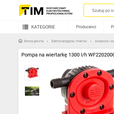
KATEGORIE
Producenci
P
Aparatura elektryczna
Strona główna
Elektronarzędzia i mierniki
Akcesoria i o
Kable i przewody
Pompa na wiertarkę 1300 l/h WF220200
Rozdzielnice i obudowy
Elementy prowadzenia kabli
Fotowoltaika
Gniazda i łączniki
Źródła światła
Oprawy oświetleniowe