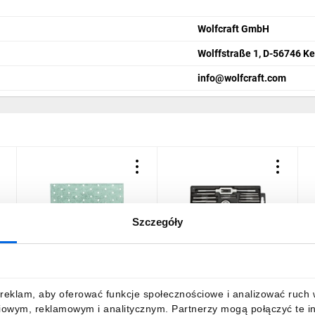
Wolfcraft GmbH
Wolffstraße 1, D-56746 K
info@wolfcraft.com
Szczegóły
Płytka perforowana
Narzynki i gwintowniki M3-
N
120x240x2 mm D-PP-1224
M12 stal wolframowa
c
(zestaw 20 szt.) 14A425
9,45 zł
brutto
108,87 zł
brutto
2
reklam, aby oferować funkcje społecznościowe i analizować ruch w 
iowym, reklamowym i analitycznym. Partnerzy mogą połączyć te i