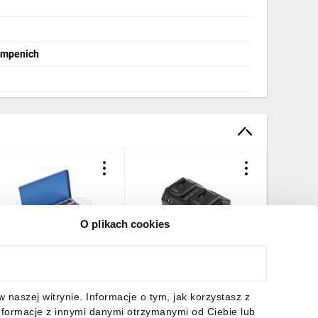
empenich
O plikach cookies
arzynki i gwintowniki 20
Ładowarka podwójna do
Narzynki
zęści HT3B580
akumulatorów Energy+ Li-
M12 sta
Ion 18V 3000mA
(zestaw 
GRAPHITE 58G085-1
67,34 zł
brutto
132,50 zł
brutto
201,30 
naszej witrynie. Informacje o tym, jak korzystasz z
nformacje z innymi danymi otrzymanymi od Ciebie lub