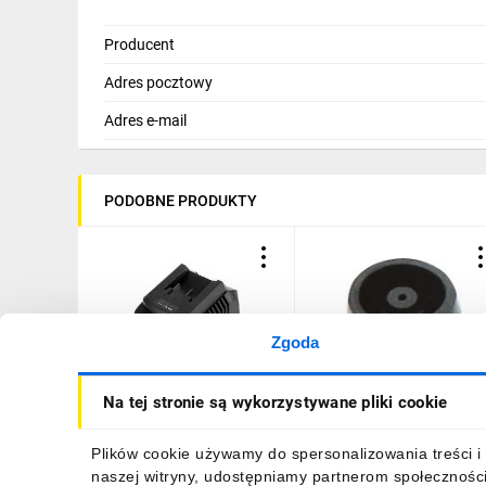
Producent
Adres pocztowy
Adres e-mail
PODOBNE PRODUKTY
Zgoda
Ładowarka do
Osłona przeciwpyłowa do
Na tej stronie są wykorzystywane pliki cookie
akumulatorów Energy+
wierteł i dłut SDS-PLUS
18V 2400mA GRAPHITE
421342-3
58G002-1
62,66 zł
brutto
14,07 zł
brutto
Plików cookie używamy do spersonalizowania treści i 
naszej witryny, udostępniamy partnerom społecznośc