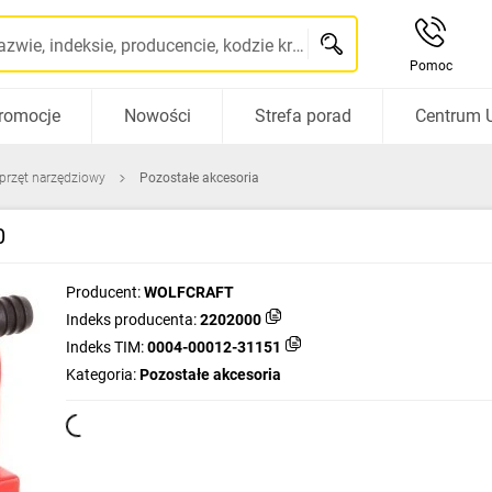
Szukaj po nazwie, indeksie, producencie, kodzie kreskowym...
Pomoc
romocje
Nowości
Strefa porad
Centrum 
sprzęt narzędziowy
Pozostałe akcesoria
0
Producent:
WOLFCRAFT
Indeks producenta:
2202000
Indeks TIM:
0004-00012-31151
Kategoria:
Pozostałe akcesoria