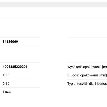
84136069
4006885220201
Wysokość opakowania [m
100
Długość opakowania [mm]
0.35
Typ przesyłki - dla 1 jedno
1 szt.