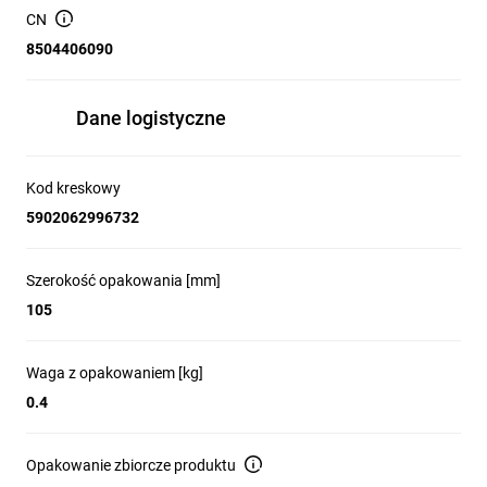
dla akumulatorów litowo-jonowych z serii Energy+ o
CN
pojemności 18 V,
8504406090
napięcie akumulatora – 18 V,
napięcie ładowania – 26 V,
napięcie zasilania - 230 V~50 Hz,
Dane logistyczne
maksymalny prąd ładowania – 2400 mA,
dioda informująca o procesie ładowania,
system kontroli napięcia i temperatury,
Kod kreskowy
elastyczny oraz wytrzymały przewód zasilający,
5902062996732
certyfikat CE.
Czas ładowania akumulatora:
Szerokość opakowania [mm]
od 50 do 200 min.
105
Waga z opakowaniem [kg]
0.4
Opakowanie zbiorcze produktu