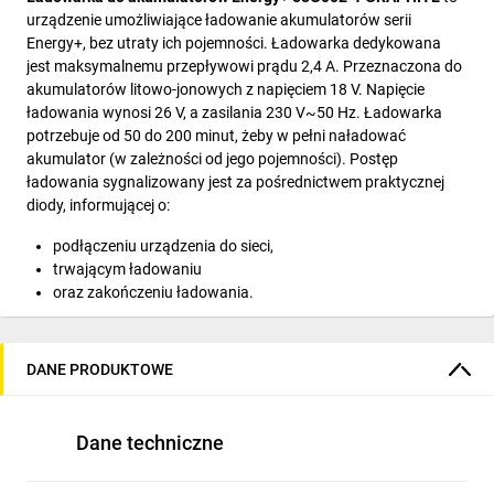
urządzenie umożliwiające ładowanie akumulatorów serii
Energy+, bez utraty ich pojemności. Ładowarka dedykowana
jest maksymalnemu przepływowi prądu 2,4 A. Przeznaczona do
akumulatorów litowo-jonowych z napięciem 18 V. Napięcie
ładowania wynosi 26 V, a zasilania 230 V~50 Hz. Ładowarka
potrzebuje od 50 do 200 minut, żeby w pełni naładować
akumulator (w zależności od jego pojemności). Postęp
ładowania sygnalizowany jest za pośrednictwem praktycznej
diody, informującej o:
podłączeniu urządzenia do sieci,
trwającym ładowaniu
oraz zakończeniu ładowania.
Ładowarka wyposażona została w system kontroli napięcia
oraz temperatury, zapobiegający przegrzewaniu się urządzenia.
Dodatkowo, posiada wytrzymały przewód zasilający.
DANE PRODUKTOWE
Ładowarka marki GRAPHITE sprawdzi się zarówno w
zastosowaniach profesjonalnych jak i domowych.
Dane techniczne
Cechy produktu: