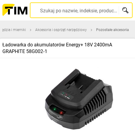
Szukaj po nazwie, indeksie, producencie, kodzie kreskowym...
zędzia i mierniki
Akcesoria i osprzęt narzędziowy
Pozostałe akcesoria
Ładowarka do akumulatorów Energy+ 18V 2400mA
GRAPHITE 58G002‑1