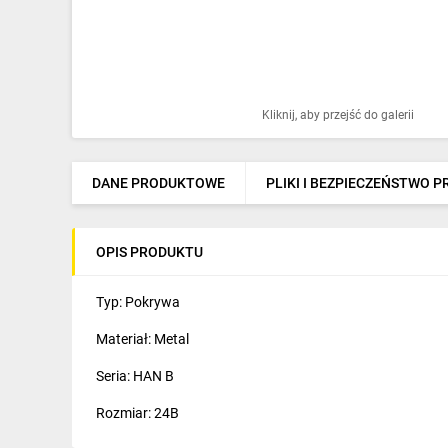
Ochrona odgromowa
Pompy ciepła
Osprzęt łączeniowy
Kliknij, aby przejść do galerii
Ogrzewanie
Elektronarzędzia i mierniki
DANE PRODUKTOWE
PLIKI I BEZPIECZEŃSTWO 
Domofony i dzwonki
OPIS PRODUKTU
Alarmy, monitoring, komunikacja
Napędy elektryczne
Typ: Pokrywa
Materiał: Metal
Pneumatyka
Seria: HAN B
Dom i ogród
Rozmiar: 24B
Klimatyzacja