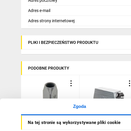
Adres pocztowy
Adres e-mail
Adres strony internetowej
PLIKI I BEZPIECZEŃSTWO PRODUKTU
PODOBNE PRODUKTY
Zgoda
Obudowa wtyczki
Obudowa wtyczki kątowa
Na tej stronie są wykorzystywane pliki cookie
metalowa prosta M20
M25 IP65 EPIC H-B 24 TS
19200031440
M25 19113000