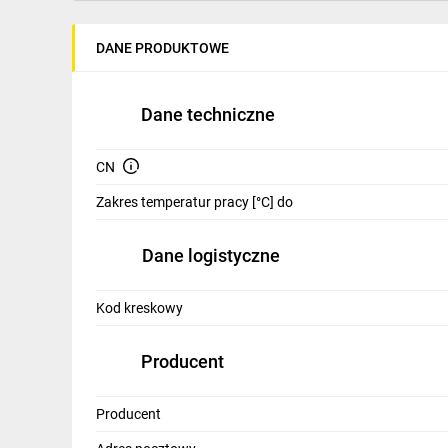
IT, GSM
DANE PRODUKTOWE
Odzież ochronna i BHP
Inne
Dane techniczne
Budowa i Remont
CN
Elektronika
Zakres temperatur pracy [°C] do
Smart home
Dane logistyczne
Elektromobilność
Energetyka wiatrowa
Kod kreskowy
Telewizja naziemna i satelitarna
Producent
Wentylacja i rekuperacja
Producent