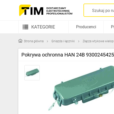
KATEGORIE
Producenci
P
Aparatura elektryczna
Strona główna
Gniazda i łączniki
Złącza wtykowe wielo
Kable i przewody
Pokrywa ochronna HAN 24B 9300245425
Rozdzielnice i obudowy
Elementy prowadzenia kabli
Fotowoltaika
Gniazda i łączniki
Źródła światła
Oprawy oświetleniowe