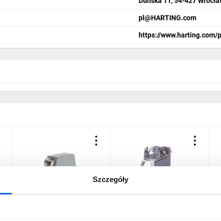
Duńska 11, 54-427 Wrocł
pl@HARTING.com
https://www.harting.com/
Szczegóły
Obudowa wtyczki kątowa
Obudowa gniazda
O
M25 IP65 EPIC H-B 16 TS
swobodna M20 IP65 EPIC
I
M25 19082000
H-A 3 MTgvb M20
1