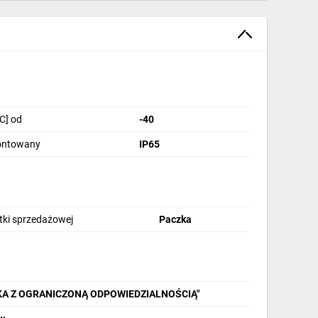
C] od
-40
montowany
IP65
stki sprzedażowej
Paczka
KA Z OGRANICZONĄ ODPOWIEDZIALNOŚCIĄ"