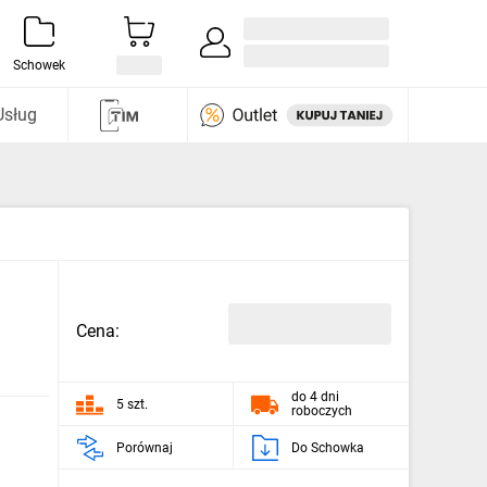
Zaloguj się / Załóż konto
i odkryj
Schowek
Usług
Cena:
do 4 dni
5 szt.
roboczych
Porównaj
Do Schowka