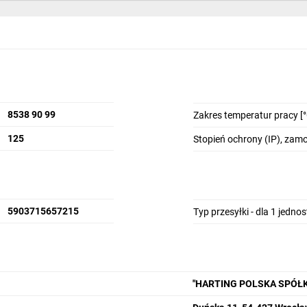
8538 90 99
Zakres temperatur pracy [°
125
Stopień ochrony (IP), za
5903715657215
Typ przesyłki - dla 1 jedno
"HARTING POLSKA SPÓŁ