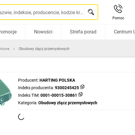
Szukaj po nazwie, indeksie, producencie, kodzie kreskowym...
Pomoc
romocje
Nowości
Strefa porad
Centrum 
pinowe
Obudowy złącz przemysłowych
Producent:
HARTING POLSKA
Indeks producenta:
9300245425
Indeks TIM:
0001-00015-30861
Kategoria:
Obudowy złącz przemysłowych