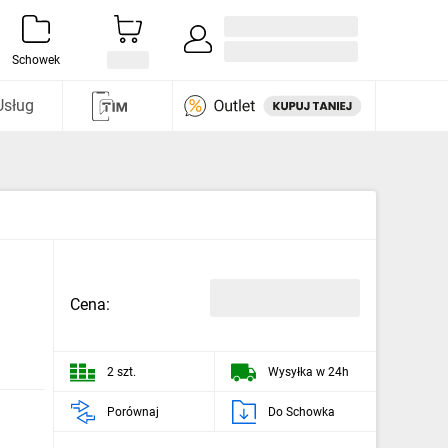
Zaloguj się / Załóż konto
i odkryj
Schowek
Usług
Cena:
2 szt.
Wysyłka w 24h
Porównaj
Do Schowka