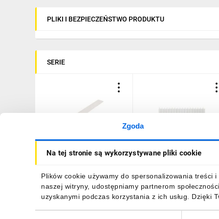
PLIKI I BEZPIECZEŃSTWO PRODUKTU
SERIE
Zgoda
Zaślepka modułowa 24-
Zaślepka modułowa 18
Na tej stronie są wykorzystywane pliki cookie
moduły szary 020051
modułów szara 001665
30,05 zł
brutto
19,46 zł
brutto
Plików cookie używamy do spersonalizowania treści i 
naszej witryny, udostępniamy partnerom społecznośc
uzyskanymi podczas korzystania z ich usług. Dzięki 
Wybór