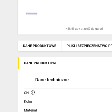
Ochrona odgromowa
Pompy ciepła
Osprzęt łączeniowy
Kliknij, aby przejść do galerii
Ogrzewanie
Elektronarzędzia i mierniki
DANE PRODUKTOWE
PLIKI I BEZPIECZEŃSTWO 
Domofony i dzwonki
DANE PRODUKTOWE
Alarmy, monitoring, komunikacja
Napędy elektryczne
Dane techniczne
Pneumatyka
CN
Dom i ogród
Kolor
Klimatyzacja
Materiał