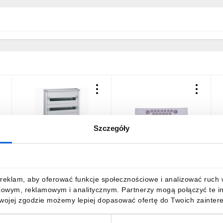
Szczegóły
Rozdzielnica modułowa
Płyta dławnicowa
K
4x24 natynkowa IP30 XL3
izolowana z osłabieniami
X
160 020004
020071
1940,99 zł
brutto
314,35 zł
brutto
6
reklam, aby oferować funkcje społecznościowe i analizować ruch w 
iowym, reklamowym i analitycznym. Partnerzy mogą połączyć te i
Twojej zgodzie możemy lepiej dopasować ofertę do Twoich zaintere