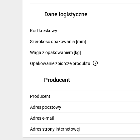
IT, GSM
Dane logistyczne
Odzież ochronna i BHP
Inne
Kod kreskowy
Szerokość opakowania [mm]
Budowa i Remont
Waga z opakowaniem [kg]
Elektronika
Opakowanie zbiorcze produktu
Smart home
Producent
Elektromobilność
Energetyka wiatrowa
Producent
Telewizja naziemna i satelitarna
Adres pocztowy
Wentylacja i rekuperacja
Adres e-mail
Adres strony internetowej