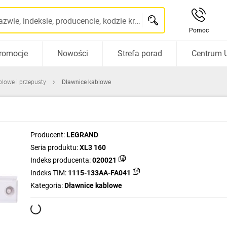
Szukaj po nazwie, indeksie, producencie, kodzie kreskowym...
Pomoc
romocje
Nowości
Strefa porad
Centrum 
blowe i przepusty
Dławnice kablowe
Producent:
LEGRAND
Seria produktu:
XL3 160
Indeks producenta:
020021
Indeks TIM:
1115-133AA-FA041
Kategoria:
Dławnice kablowe