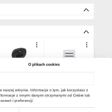
O plikach cookies
lucz cylindryczny PŁASKI
Rozdzielnica modułowa
Rozdzie
L3 160 A7632A
4x24 podtynkowa IP30
3x24 po
XL3 160 020064
XL3 160
,38 zł
brutto
2344,08 zł
brutto
1899,5
naszej witrynie. Informacje o tym, jak korzystasz z
nformacje z innymi danymi otrzymanymi od Ciebie lub
sowań i preferencji.