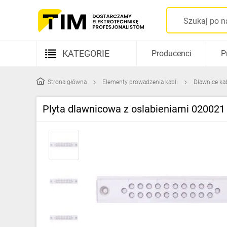
KATEGORIE
Producenci
P
Aparatura elektryczna
Strona główna
Elementy prowadzenia kabli
Dławnice ka
Kable i przewody
Plyta dlawnicowa z oslabieniami 020021
Rozdzielnice i obudowy
Elementy prowadzenia kabli
Fotowoltaika
Gniazda i łączniki
Źródła światła
Oprawy oświetleniowe