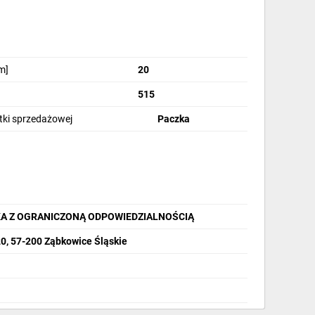
m]
20
515
stki sprzedażowej
Paczka
A Z OGRANICZONĄ ODPOWIEDZIALNOŚCIĄ
20, 57-200 Ząbkowice Śląskie