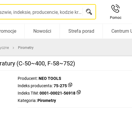
Szukaj po nazwie, indeksie, producencie, kodzie kreskowym...
Pomoc
romocje
Nowości
Strefa porad
Centrum 
ryczne
Pirometry
ratury (C‑50~400, F‑58~752)
Producent:
NEO TOOLS
Indeks producenta:
75-275
Indeks TIM:
0001-00021-56918
Kategoria:
Pirometry