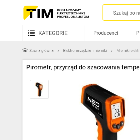
KATEGORIE
Producenci
P
Aparatura elektryczna
Strona główna
Elektronarzędzia i mierniki
Mierniki elekt
Kable i przewody
Pirometr, przyrząd do szacowania tempe
Rozdzielnice i obudowy
Elementy prowadzenia kabli
Fotowoltaika
Gniazda i łączniki
Źródła światła
Oprawy oświetleniowe