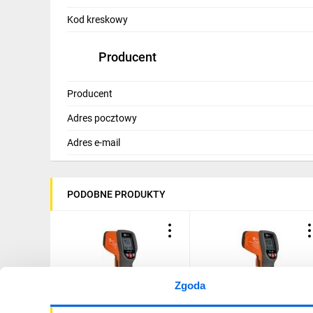
IT, GSM
Kod kreskowy
Odzież ochronna i BHP
Producent
Inne
Producent
Budowa i Remont
Adres pocztowy
Elektronika
Adres e-mail
Smart home
Elektromobilność
PODOBNE PRODUKTY
Telewizja naziemna i satelitarna
Wentylacja i rekuperacja
Zgoda