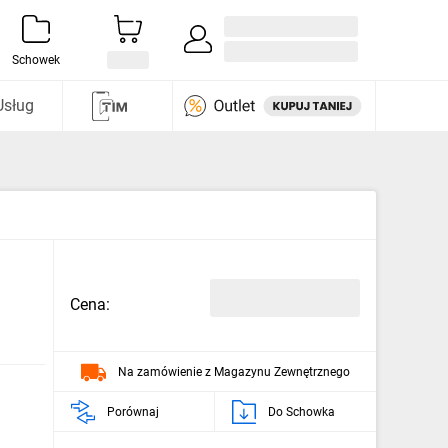
Zaloguj się / Załóż konto
i odkryj
Schowek
Usług
Cena:
Na zamówienie z Magazynu Zewnętrznego
Porównaj
Do Schowka