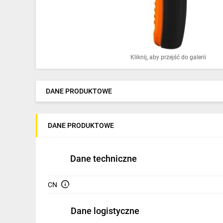
Ochrona odgromowa
Pompy ciepła
Osprzęt łączeniowy
Kliknij, aby przejść do galerii
Ogrzewanie
Elektronarzędzia i mierniki
DANE PRODUKTOWE
Domofony i dzwonki
DANE PRODUKTOWE
Alarmy, monitoring, komunikacja
Napędy elektryczne
Dane techniczne
Pneumatyka
CN
Dom i ogród
Dane logistyczne
Klimatyzacja