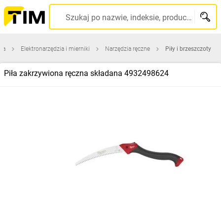
Szukaj po nazwie, indeksie, producencie, kodzie kreskowym...
na
Elektronarzędzia i mierniki
Narzędzia ręczne
Piły i brzeszczoty
Piła zakrzywiona ręczna składana 4932498624