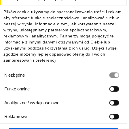
Dla kupujących
Plików cookie używamy do spersonalizowania treści i reklam,
aby oferować funkcje społecznościowe i analizować ruch w
Informacje
naszej witrynie. Informacje o tym, jak korzystasz z naszej
witryny, udostępniamy partnerom społecznościowym,
reklamowym i analitycznym. Partnerzy mogą połączyć te
Pobierz naszą aplikację mobilną:
informacje z innymi danymi otrzymanymi od Ciebie lub
uzyskanymi podczas korzystania z ich usług. Dzięki Twojej
zgodzie możemy lepiej dopasować ofertę do Twoich
zainteresowań i preferencji.
Wybór
Niezbędne
zgody
Funkcjonalne
Analityczne / wydajnościowe
Reklamowe
Biuro Obsługi Klienta:
lub
801 500 700
71 37 61 600