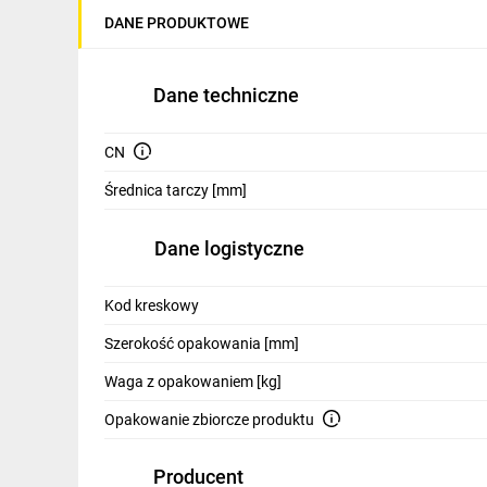
IT, GSM
DANE PRODUKTOWE
Odzież ochronna i BHP
Dane techniczne
Inne
Budowa i Remont
CN
Elektronika
Średnica tarczy [mm]
Smart home
Dane logistyczne
Elektromobilność
Kod kreskowy
Telewizja naziemna i satelitarna
Szerokość opakowania [mm]
Wentylacja i rekuperacja
Waga z opakowaniem [kg]
Opakowanie zbiorcze produktu
Producent