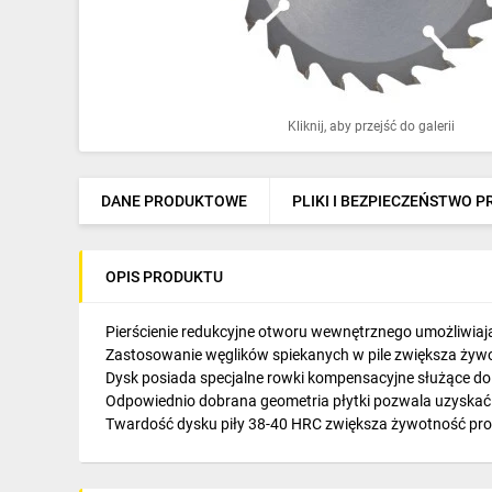
Ochrona odgromowa
Pompy ciepła
Osprzęt łączeniowy
Kliknij, aby przejść do galerii
Ogrzewanie
Elektronarzędzia i mierniki
DANE PRODUKTOWE
PLIKI I BEZPIECZEŃSTWO 
Domofony i dzwonki
OPIS PRODUKTU
Alarmy, monitoring, komunikacja
Napędy elektryczne
Pierścienie redukcyjne otworu wewnętrznego umożliwiają
Zastosowanie węglików spiekanych w pile zwiększa żyw
Pneumatyka
Dysk posiada specjalne rowki kompensacyjne służące do l
Odpowiednio dobrana geometria płytki pozwala uzyskać 
Dom i ogród
Twardość dysku piły 38-40 HRC zwiększa żywotność pr
Klimatyzacja