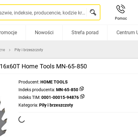
Szukaj po nazwie, indeksie, producencie, kodzie kreskowym...
Pomoc
romocje
Nowości
Strefa porad
Centrum 
zne
Piły i brzeszczoty
/16x60T Home Tools MN‑65‑850
Producent:
HOME TOOLS
Indeks producenta:
MN-65-850
Indeks TIM:
0001-00015-94876
Kategoria:
Piły i brzeszczoty