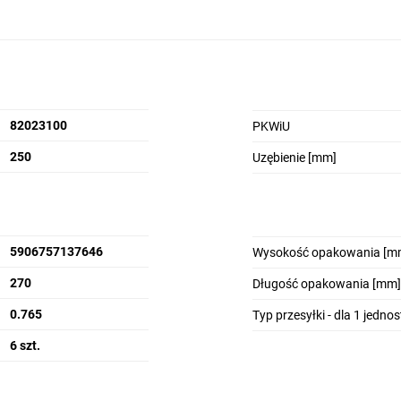
82023100
PKWiU
250
Uzębienie [mm]
5906757137646
Wysokość opakowania [m
270
Długość opakowania [mm]
0.765
Typ przesyłki - dla 1 jedno
6 szt.