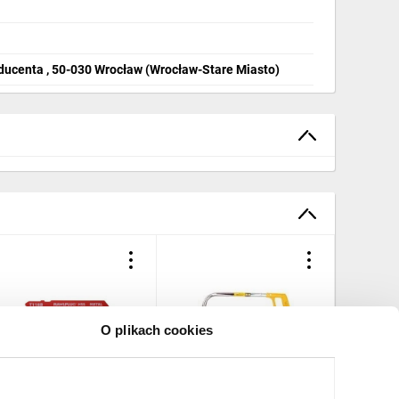
ducenta , 50-030 Wrocław (Wrocław-Stare Miasto)
O plikach cookies
rzeszczot do wyrzynarek
Piła do metalu 250-300
Piła do p
7 mm do cięcia metalu
mm 10A225
kartono