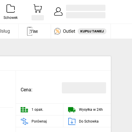
Zaloguj się / Załóż konto
i odkryj
Schowek
Usług
Cena:
1 opak.
Wysyłka w 24h
Porównaj
Do Schowka