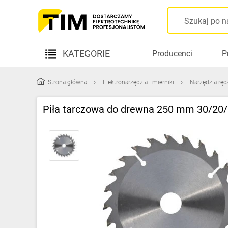
KATEGORIE
Producenci
P
Aparatura elektryczna
Strona główna
Elektronarzędzia i mierniki
Narzędzia ręc
Kable i przewody
Piła tarczowa do drewna 250 mm 30/20
Rozdzielnice i obudowy
Elementy prowadzenia kabli
Fotowoltaika
Gniazda i łączniki
Źródła światła
Oprawy oświetleniowe