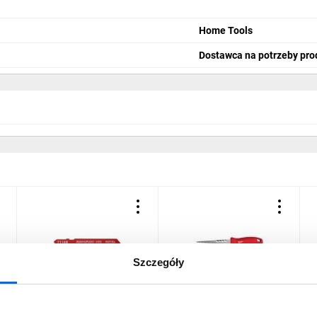
Home Tools
Dostawca na potrzeby pro
Szczegóły
Brzeszczot do wyrzynarek
Nóż do suchej zabudowy,
B
do cięcia metalu 77 mm
ostrze 150mm
7