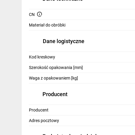
IT, GSM
CN
Odzież ochronna i BHP
Materiał do obróbki
Inne
Budowa i Remont
Dane logistyczne
Elektronika
Kod kreskowy
Smart home
Szerokość opakowania [mm]
Elektromobilność
Waga z opakowaniem [kg]
Energetyka wiatrowa
Producent
Telewizja naziemna i satelitarna
Producent
Wentylacja i rekuperacja
Adres pocztowy