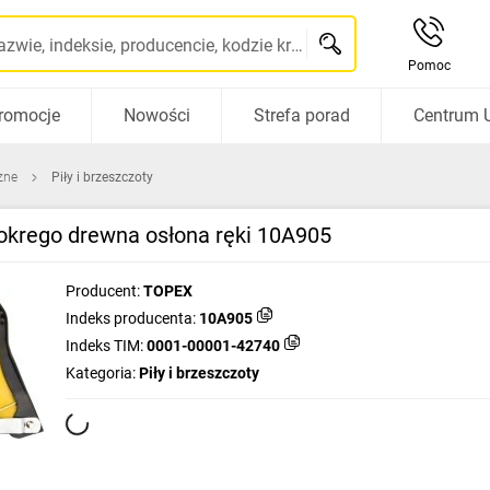
Szukaj po nazwie, indeksie, producencie, kodzie kreskowym...
Pomoc
romocje
Nowości
Strefa porad
Centrum 
zne
Piły i brzeszczoty
krego drewna osłona ręki 10A905
Producent:
TOPEX
Indeks producenta:
10A905
Indeks TIM:
0001-00001-42740
Kategoria:
Piły i brzeszczoty