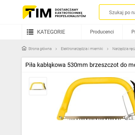
KATEGORIE
Producenci
P
Aparatura elektryczna
Strona główna
Elektronarzędzia i mierniki
Narzędzia ręc
Kable i przewody
Piła kabłąkowa 530mm brzeszczot do mo
Rozdzielnice i obudowy
Elementy prowadzenia kabli
Fotowoltaika
Gniazda i łączniki
Źródła światła
Oprawy oświetleniowe