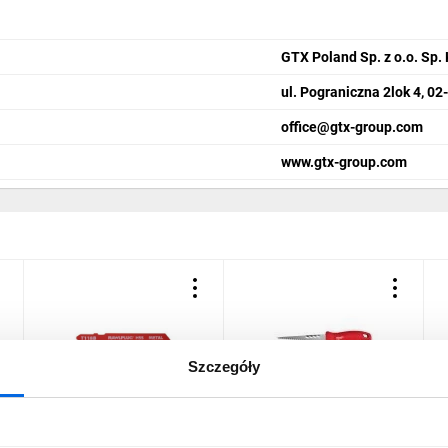
GTX Poland Sp. z o.o. Sp. 
ul. Pograniczna 2lok 4, 0
office@gtx-group.com
www.gtx-group.com
Szczegóły
Brzeszczot do wyrzynarek
Nóż do suchej zabudowy,
P
do cięcia metalu 77 mm
ostrze 150mm