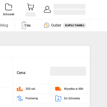
Zaloguj się / Załóż konto
i odkryj
Schowek
Usług
Cena:
500 szt.
Wysyłka w 48h
Porównaj
Do Schowka