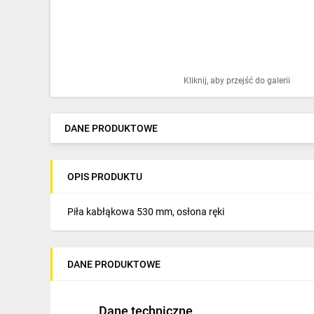
Ochrona odgromowa
Pompy ciepła
Osprzęt łączeniowy
Kliknij, aby przejść do galerii
Ogrzewanie
Elektronarzędzia i mierniki
DANE PRODUKTOWE
Domofony i dzwonki
OPIS PRODUKTU
Alarmy, monitoring, komunikacja
Napędy elektryczne
Piła kabłąkowa 530 mm, osłona ręki
Pneumatyka
DANE PRODUKTOWE
Dom i ogród
Klimatyzacja
Dane techniczne