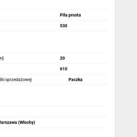
Piła prosta
530
m]
20
610
stki sprzedażowej
Paczka
Warszawa (Włochy)