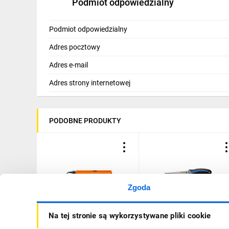
Podmiot odpowiedzialny
Podmiot odpowiedzialny
Adres pocztowy
Adres e-mail
Adres strony internetowej
PODOBNE PRODUKTY
Zgoda
Gratownik do rur 02-066
Piła do płyt G-K, ostrze
Na tej stronie są wykorzystywane pliki cookie
długości 150mm