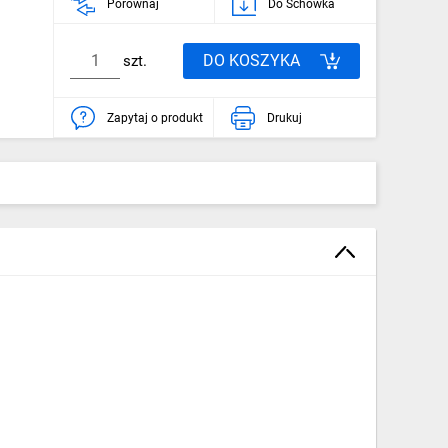
Porównaj
Do Schowka
DO KOSZYKA
szt.
Zapytaj o produkt
Drukuj