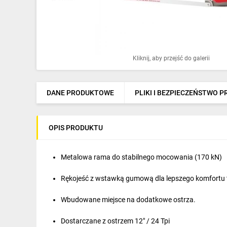
Ochrona odgromowa
Pompy ciepła
Osprzęt łączeniowy
Kliknij, aby przejść do galerii
Ogrzewanie
Elektronarzędzia i mierniki
DANE PRODUKTOWE
PLIKI I BEZPIECZEŃSTWO 
Domofony i dzwonki
OPIS PRODUKTU
Alarmy, monitoring, komunikacja
Napędy elektryczne
Metalowa rama do stabilnego mocowania (170 kN)
Pneumatyka
Rękojeść z wstawką gumową dla lepszego komfortu
Dom i ogród
Wbudowane miejsce na dodatkowe ostrza.
Klimatyzacja
Dostarczane z ostrzem 12″ / 24 Tpi