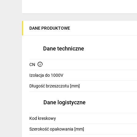
IT, GSM
Odzież ochronna i BHP
DANE PRODUKTOWE
Inne
Budowa i Remont
Dane techniczne
Elektronika
CN
Smart home
Izolacja do 1000V
Elektromobilność
Długość brzeszczotu [mm]
Energetyka wiatrowa
Dane logistyczne
Telewizja naziemna i satelitarna
Wentylacja i rekuperacja
Kod kreskowy
Szerokość opakowania [mm]