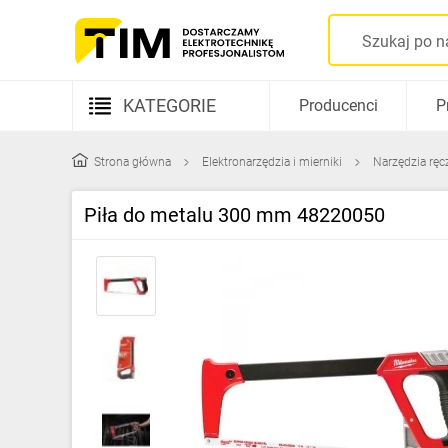
KATEGORIE
Producenci
P
Aparatura elektryczna
Strona główna
Elektronarzędzia i mierniki
Narzędzia ręc
Kable i przewody
Piła do metalu 300 mm 48220050
Rozdzielnice i obudowy
Elementy prowadzenia kabli
Fotowoltaika
Gniazda i łączniki
Źródła światła
Oprawy oświetleniowe