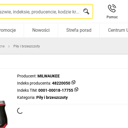
Szukaj po nazwie, indeksie, producencie, kodzie kreskowym...
Pomoc
romocje
Nowości
Strefa porad
Centrum 
zne
Piły i brzeszczoty
Producent:
MILWAUKEE
Indeks producenta:
48220050
Indeks TIM:
0001-00018-17755
Kategoria:
Piły i brzeszczoty