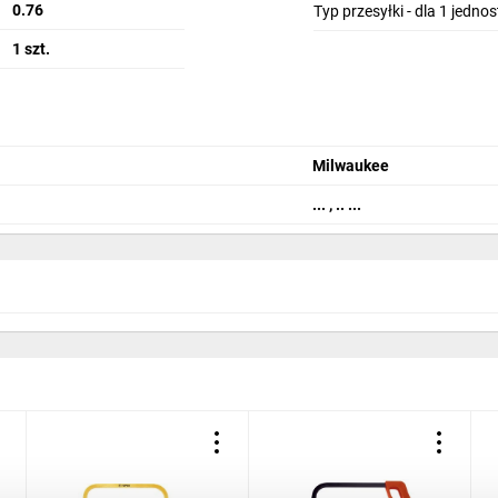
0.76
Typ przesyłki - dla 1 jedno
1 szt.
Milwaukee
... , .. ...