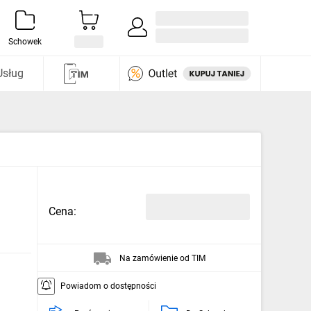
Zaloguj się / Załóż konto
i odkryj
Schowek
Usług
Cena:
Na zamówienie od TIM
Powiadom o dostępności