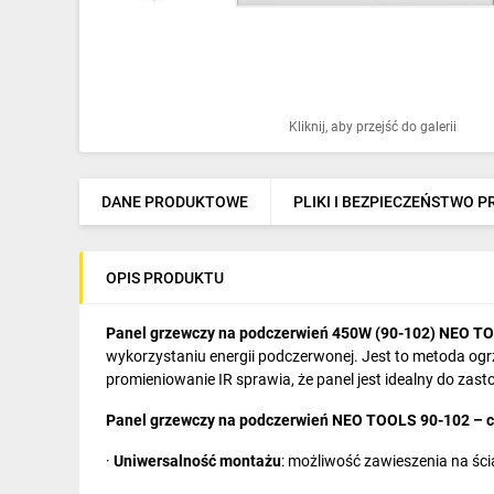
Ochrona odgromowa
Pompy ciepła
Osprzęt łączeniowy
Kliknij, aby przejść do galerii
Ogrzewanie
Elektronarzędzia i mierniki
DANE PRODUKTOWE
PLIKI I BEZPIECZEŃSTWO 
Domofony i dzwonki
OPIS PRODUKTU
Alarmy, monitoring, komunikacja
Napędy elektryczne
Panel grzewczy na podczerwień 450W (90-102)
NEO T
wykorzystaniu energii podczerwonej. Jest to metoda ogr
Pneumatyka
promieniowanie IR sprawia, że panel jest idealny do zas
Panel grzewczy na podczerwień NEO TOOLS 90-102 – c
Dom i ogród
·
Uniwersalność montażu
: możliwość zawieszenia na ści
Klimatyzacja