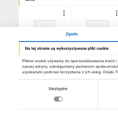
Zgoda
Panel grzewczy na
Panel grzewczy na
Na tej stronie są wykorzystywane pliki cookie
podczerwień 450W 90-102
podczerwień 720W 90-10
472,44 zł
brutto
657,31 zł
brutto
Plików cookie używamy do spersonalizowania treści i 
naszej witryny, udostępniamy partnerom społecznośc
uzyskanymi podczas korzystania z ich usług. Dzięki 
Wybór
Niezbędne
zgody
DO KOSZYKA
DO KOSZYKA