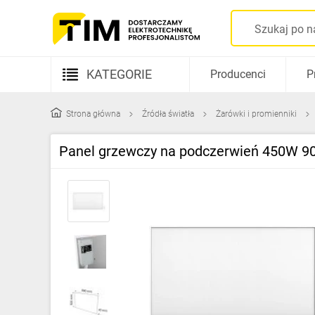
KATEGORIE
Producenci
P
Aparatura elektryczna
Strona główna
Źródła światła
Żarówki i promienniki
Kable i przewody
Panel grzewczy na podczerwień 450W 9
Rozdzielnice i obudowy
Elementy prowadzenia kabli
Fotowoltaika
Gniazda i łączniki
Źródła światła
Oprawy oświetleniowe