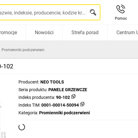
Szukaj po nazwie, indeksie, producencie, kodzie kreskowym...
Pomoc
romocje
Nowości
Strefa porad
Centrum 
Promienniki podczerwieni
0‑102
Producent:
NEO TOOLS
Seria produktu:
PANELE GRZEWCZE
Indeks producenta:
90-102
Indeks TIM:
0001-00014-50094
Kategoria:
Promienniki podczerwieni