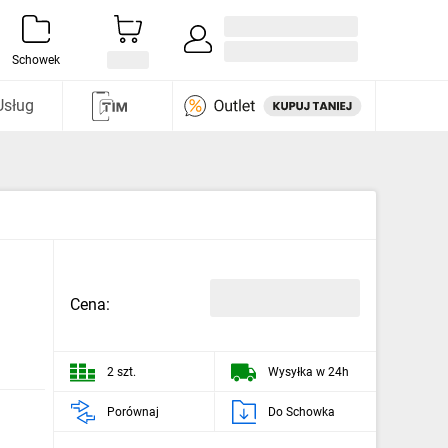
Zaloguj się / Załóż konto
i odkryj
Schowek
Usług
Cena:
2 szt.
Wysyłka w 24h
Porównaj
Do Schowka