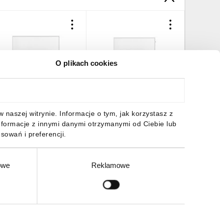
O plikach cookies
anel grzewczy na
Panel grzewczy na
odczerwień 450W WiFi
podczerwień 600W 90-103
0-105
44,34 zł
brutto
595,69 zł
brutto
naszej witrynie. Informacje o tym, jak korzystasz z
nformacje z innymi danymi otrzymanymi od Ciebie lub
sowań i preferencji.
owe
Reklamowe
DO KOSZYKA
DO KOSZYKA
Zgłoś