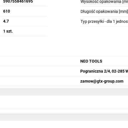
5907558461695
Wysokość opakowania [m
610
Długość opakowania [mm]
4.7
Typ przesyłki - dla 1 jedno
1 szt.
NEO TOOLS
Pograniczna 2/4, 02-285 
zamow@gtx-group.com