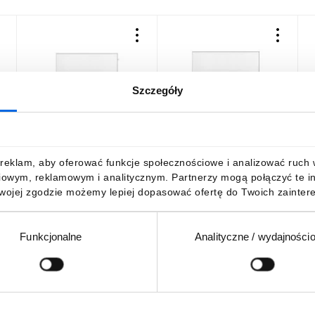
Szczegóły
Panel grzewczy na
Panel grzewczy na
P
4
podczerwień 600W WiFi
podczerwień 720W WiFi
p
90-106
90-107
9
667,58 zł
brutto
729,21 zł
brutto
5
reklam, aby oferować funkcje społecznościowe i analizować ruch w 
iowym, reklamowym i analitycznym. Partnerzy mogą połączyć te i
Twojej zgodzie możemy lepiej dopasować ofertę do Twoich zaintere
Funkcjonalne
Analityczne / wydajności
DO KOSZYKA
DO KOSZYKA
Podaj adres e-mail