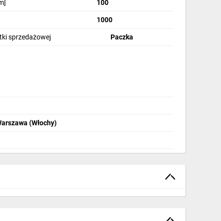
m]
100
1000
stki sprzedażowej
Paczka
Warszawa (Włochy)