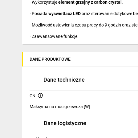
· Wykorzystuje
element grzejny z carbon crystal
.
IT, GSM
· Posiada
wyświetlacz LED
oraz sterowanie dotykowe be
Odzież ochronna i BHP
· Możliwość ustawienia czasu pracy do 9 godzin oraz s
Inne
· Zaawansowane funkcje.
Budowa i Remont
·
Bezpieczny dla alergików
.
Elektronika
DANE PRODUKTOWE
· Regulacja temperatury.
Smart home
Elektromobilność
Dane techniczne
Energetyka wiatrowa
CN
Telewizja naziemna i satelitarna
Maksymalna moc grzewcza [W]
Wentylacja i rekuperacja
Dane logistyczne