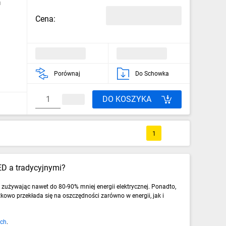
u
Cena:
Porównaj
Do Schowka
DO KOSZYKA
1
ED a tradycyjnymi?
 zużywając nawet do 80-90% mniej energii elektrycznej. Ponadto,
owo przekłada się na oszczędności zarówno w energii, jak i
ych
.