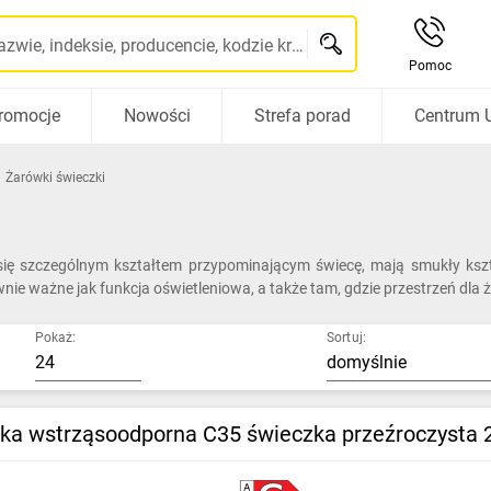
Szukaj po nazwie, indeksie, producencie, kodzie kreskowym...
Pomoc
romocje
Nowości
Strefa porad
Centrum 
Żarówki świeczki
ą się szczególnym kształtem przypominającym świecę, mają smukły ks
ównie ważne jak funkcja oświetleniowa, a także tam, gdzie przestrzeń dla 
Pokaż:
Sortuj:
ka wstrząsoodporna C35 świeczka przeźroczysta