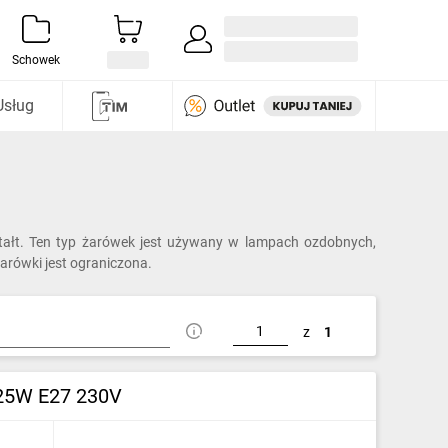
Zaloguj się / Załóż konto
i odkryj
Schowek
Usług
ztałt. Ten typ żarówek jest używany w lampach ozdobnych,
żarówki jest ograniczona.
z
1
 25W E27 230V