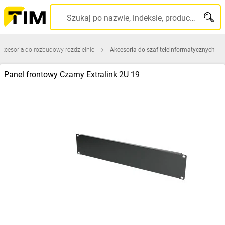
Szukaj po nazwie, indeksie, producencie, kodzie kreskowym...
Akcesoria do rozbudowy rozdzielnic
Akcesoria do szaf teleinformatycznych
Panel frontowy Czarny Extralink 2U 19