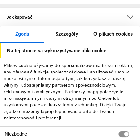
Jak kupować
Zgoda
Szczegóły
O plikach cookies
O firmie
Na tej stronie są wykorzystywane pliki cookie
Dla kupujących
Plików cookie używamy do spersonalizowania treści i reklam,
aby oferować funkcje społecznościowe i analizować ruch w
Informacje
naszej witrynie. Informacje o tym, jak korzystasz z naszej
witryny, udostępniamy partnerom społecznościowym,
reklamowym i analitycznym. Partnerzy mogą połączyć te
Pobierz naszą aplikację mobilną:
informacje z innymi danymi otrzymanymi od Ciebie lub
uzyskanymi podczas korzystania z ich usług. Dzięki Twojej
zgodzie możemy lepiej dopasować ofertę do Twoich
zainteresowań i preferencji.
Wybór
Niezbędne
zgody