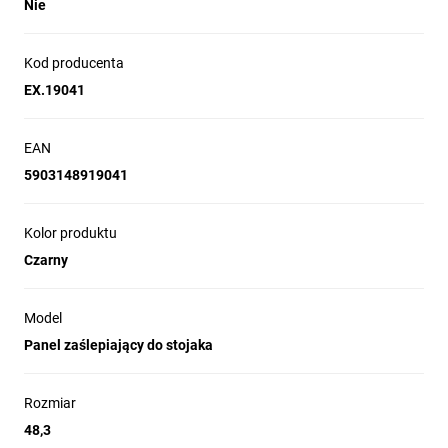
Nie
zaślepia nieużywane przestrzenie
w
szafach rack, chroniąc wnętrze przed
kurzem i zanieczyszczeniami. Solidna
Kod producenta
obudowa wykonana ze stali zapewnia
EX.19041
trwałość i odporność na uszkodzenia
mechaniczne. Dzięki temu, Twoje
urządzenia pozostaną bezpieczne i w
EAN
doskonałym stanie.
5903148919041
Kolor produktu
Czarny
Estetyczny wygląd
Model
Czarny panel frontowy doskonale
Panel zaślepiający do stojaka
komponuje się z większością szaf rack,
nadając im
profesjonalny i schludny
wygląd.
Dzięki niemu, cała instalacja
Rozmiar
prezentuje się spójnie i elegancko, co jest
48,3
szczególnie ważne w środowiskach