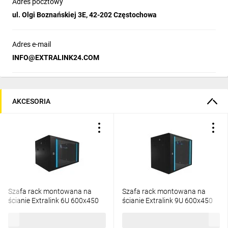
Adres pocztowy
ul. Olgi Boznańskiej 3E, 42-202 Częstochowa
Adres e-mail
INFO@EXTRALINK24.COM
AKCESORIA
Szafa rack montowana na
Szafa rack montowana na
ścianie Extralink 6U 600x450
ścianie Extralink 9U 600x450
Czarna
Czarna
256,77 zł
brutto
347,30 zł
brutto