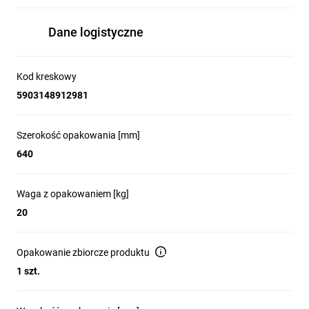
Dane logistyczne
Kod kreskowy
5903148912981
Wysokość:
4U
6U
9U
12U
15U
18U
22U
27U
32U
37U
42U
Szerokość opakowania [mm]
640
Szerokość:
600
800
Waga z opakowaniem [kg]
Głębokość:
20
450
600
800
1000
Opakowanie zbiorcze produktu
Kolor:
1 szt.
czarny
szary
Drzwi: