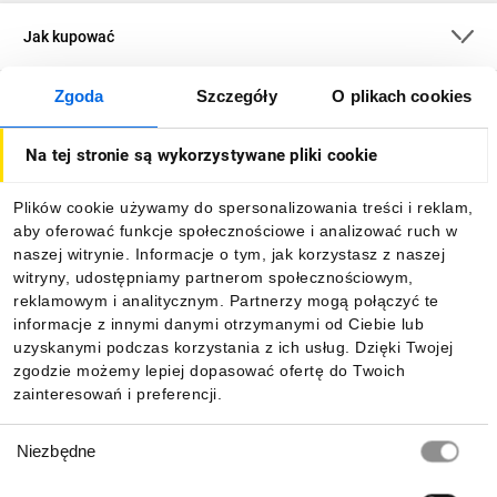
montażu - łatwa w przenoszeniu i
Jak kupować
transporcie, co obniża koszty związane
z wysyłką
Montaż ścienny lub w pozycji stojącej
Zgoda
Szczegóły
O plikach cookies
O firmie
Łatwy montaż (patent)
Zdejmowane panele boczne
Na tej stronie są wykorzystywane pliki cookie
Otwory do wprowadzenia kabli
Dla kupujących
zarówno na górnej pokrywie, jak i na
dolnym panelu
Plików cookie używamy do spersonalizowania treści i reklam,
Kąt otwarcia drzwi przekraczający 180
aby oferować funkcje społecznościowe i analizować ruch w
Informacje
stopni
naszej witrynie. Informacje o tym, jak korzystasz z naszej
witryny, udostępniamy partnerom społecznościowym,
reklamowym i analitycznym. Partnerzy mogą połączyć te
Pobierz naszą aplikację mobilną:
informacje z innymi danymi otrzymanymi od Ciebie lub
uzyskanymi podczas korzystania z ich usług. Dzięki Twojej
zgodzie możemy lepiej dopasować ofertę do Twoich
zainteresowań i preferencji.
Wybór
Niezbędne
zgody