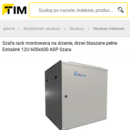
Szukaj po nazwie, indeksie, producencie, kodzie kreskowym...
na główna
Rozdzielnice i obudowy
Obudowy
Obudowy metalowe
Szafa rack montowana na ścianie, drzwi blaszane pełne
Extralink 12U 600x600 ASP Szara