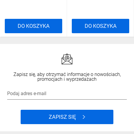
miejsca na zainstalowanie wentylatorów
w celu lepszego chłodzenia urządzeń,
umieszczony jest tam również
dodatkowy
przepust
do wyciągania kabli.
DO KOSZYKA
DO KOSZYKA
Budowa szafy - rysunek
Zapisz się, aby otrzymać informacje o nowościach,
promocjach i wyprzedażach
Podaj adres e-mail
Główne cechy
ZAPISZ SIĘ
Standardowy montaż 19’’, spawana
rama, niezawodna konstrukcja
Konstrukcja ramy do samodzielnego