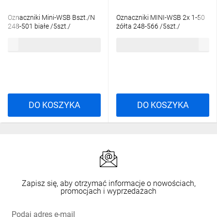
Oznaczniki Mini-WSB Bszt./N
Oznaczniki MINI-WSB 2x 1-50
248-501 białe /5szt./
żółta 248-566 /5szt./
57,69 zł
brutto
65,50 zł
brutto
DO KOSZYKA
DO KOSZYKA
Zapisz się, aby otrzymać informacje o nowościach,
promocjach i wyprzedażach
Podaj adres e-mail