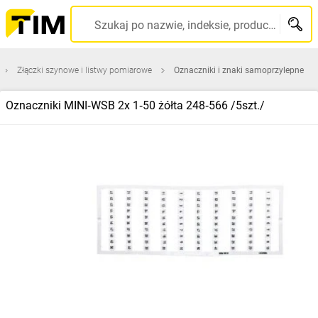
Szukaj po nazwie, indeksie, producencie, kodzie kreskowym...
Złączki szynowe i listwy pomiarowe
Oznaczniki i znaki samoprzylepne
Oznaczniki MINI‑WSB 2x 1‑50 żółta 248‑566 /5szt./