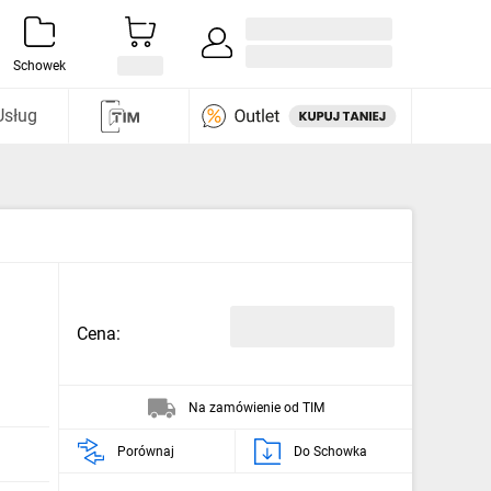
Zaloguj się / Załóż konto
i odkryj
Schowek
Usług
Cena:
Na zamówienie od TIM
Porównaj
Do Schowka