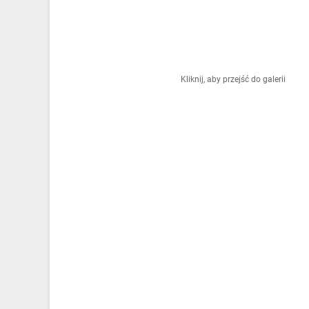
Ochrona odgromowa
Pompy ciepła
Osprzęt łączeniowy
Kliknij, aby przejść do galerii
Ogrzewanie
Elektronarzędzia i mierniki
Domofony i dzwonki
Alarmy, monitoring, komunikacja
Napędy elektryczne
Pneumatyka
Dom i ogród
Klimatyzacja