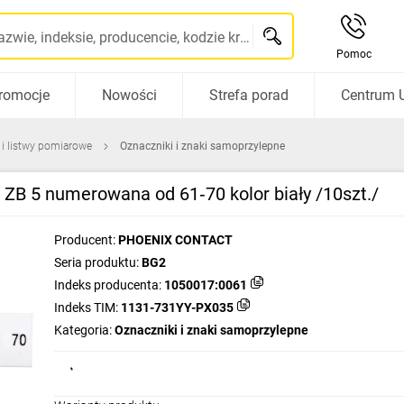
Szukaj po nazwie, indeksie, producencie, kodzie kreskowym...
Pomoc
romocje
Nowości
Strefa porad
Centrum 
 i listwy pomiarowe
Oznaczniki i znaki samoprzylepne
ZB 5 numerowana od 61‑70 kolor biały /10szt./
Producent:
PHOENIX CONTACT
Seria produktu:
BG2
Indeks producenta:
1050017:0061
Indeks TIM:
1131-731YY-PX035
Kategoria:
Oznaczniki i znaki samoprzylepne