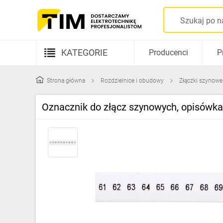
KATEGORIE
Producenci
P
Aparatura elektryczna
Strona główna
Rozdzielnice i obudowy
Złączki szynowe
Kable i przewody
Oznacznik do złącz szynowych, opisówka 
Rozdzielnice i obudowy
Elementy prowadzenia kabli
Fotowoltaika
Gniazda i łączniki
Źródła światła
Oprawy oświetleniowe