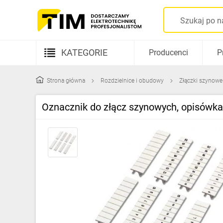
KATEGORIE
Producenci
P
Aparatura elektryczna
Strona główna
Rozdzielnice i obudowy
Złączki szynowe
Kable i przewody
Oznacznik do złącz szynowych, opisówka
Rozdzielnice i obudowy
Elementy prowadzenia kabli
Fotowoltaika
Gniazda i łączniki
Źródła światła
Oprawy oświetleniowe