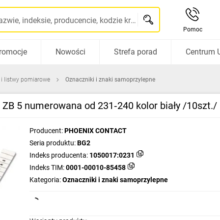
Szukaj po nazwie, indeksie, producencie, kodzie kreskowym...
Pomoc
romocje
Nowości
Strefa porad
Centrum 
 i listwy pomiarowe
Oznaczniki i znaki samoprzylepne
 ZB 5 numerowana od 231‑240 kolor biały /10szt./
Producent:
PHOENIX CONTACT
Seria produktu:
BG2
Indeks producenta:
1050017:0231
Indeks TIM:
0001-00010-85458
Kategoria:
Oznaczniki i znaki samoprzylepne