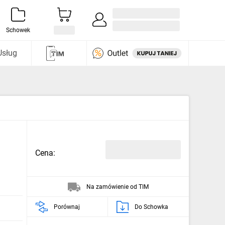
Zaloguj się / Załóż konto
i odkryj
Schowek
Usług
Cena:
Na zamówienie od TIM
Porównaj
Do Schowka