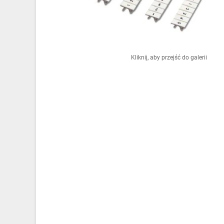
Ochrona odgromowa
Pompy ciepła
Osprzęt łączeniowy
Kliknij, aby przejść do galerii
Ogrzewanie
Elektronarzędzia i mierniki
Domofony i dzwonki
Alarmy, monitoring, komunikacja
Napędy elektryczne
Pneumatyka
Dom i ogród
Klimatyzacja