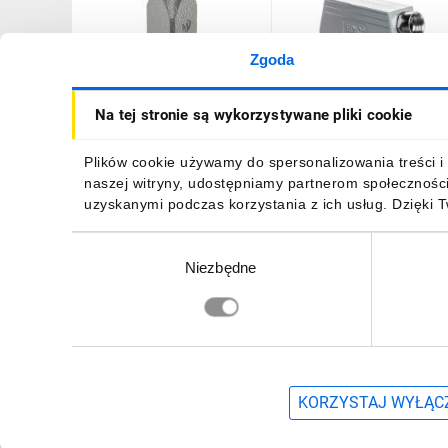
Zgoda
Obudowa wtyczki
Obudowa wtyczki kątowa
Na tej stronie są wykorzystywane pliki cookie
metalowa prosta M20
M25 IP65 EPIC H-B 24 TS
19200031440
M25 19113000
26,88 zł
brutto
50,52 zł
brutto
Plików cookie używamy do spersonalizowania treści i 
naszej witryny, udostępniamy partnerom społecznośc
uzyskanymi podczas korzystania z ich usług. Dzięki 
Wybór
Niezbędne
zgody
DO KOSZYKA
DO KOSZYKA
Zapisz się, aby otrzymać informacje o no
KORZYSTAJ WYŁĄCZ