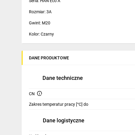
Seria: HAN Eco A
IT, GSM
Rozmiar: 3A
Odzież ochronna i BHP
Gwint: M20
Inne
Kolor: Czarny
Budowa i Remont
Elektronika
DANE PRODUKTOWE
Smart home
Elektromobilność
Dane techniczne
Telewizja naziemna i satelitarna
CN
Wentylacja i rekuperacja
Zakres temperatur pracy [°C] do
Dane logistyczne