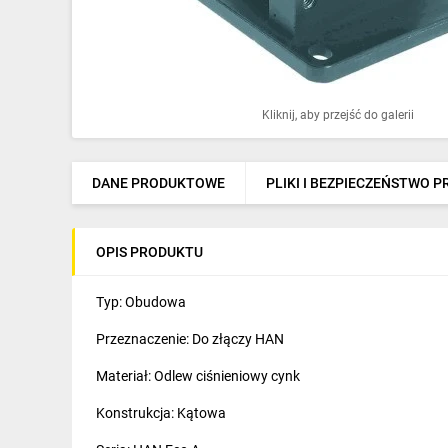
Ochrona odgromowa
Pompy ciepła
Osprzęt łączeniowy
Kliknij, aby przejść do galerii
Ogrzewanie
Elektronarzędzia i mierniki
DANE PRODUKTOWE
PLIKI I BEZPIECZEŃSTWO 
Domofony i dzwonki
OPIS PRODUKTU
Alarmy, monitoring, komunikacja
Napędy elektryczne
Typ: Obudowa
Przeznaczenie: Do złączy HAN
Pneumatyka
Materiał: Odlew ciśnieniowy cynk
Dom i ogród
Konstrukcja: Kątowa
Klimatyzacja