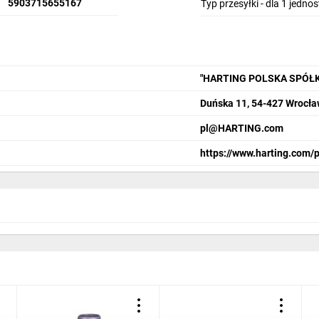
5903715655167
Typ przesyłki - dla 1 jedno
"HARTING POLSKA SPÓŁ
Duńska 11, 54-427 Wrocł
pl@HARTING.com
https://www.harting.com/