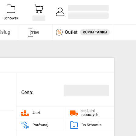
Zaloguj się / Załóż konto
i odkryj
Schowek
Usług
Cena:
do 4 dni
4 szt.
roboczych
Porównaj
Do Schowka