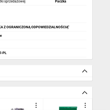
stki sprzedażowej
Paczka
KA Z OGRANICZONĄ ODPOWIEDZIALNOŚCIĄ"
aw
pl-PL