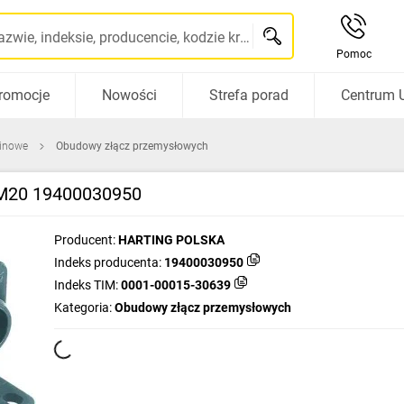
Szukaj po nazwie, indeksie, producencie, kodzie kreskowym...
Pomoc
romocje
Nowości
Strefa porad
Centrum 
pinowe
Obudowy złącz przemysłowych
 M20 19400030950
Producent:
HARTING POLSKA
Indeks producenta:
19400030950
Indeks TIM:
0001-00015-30639
Kategoria:
Obudowy złącz przemysłowych