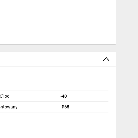
C] od
-40
montowany
IP65