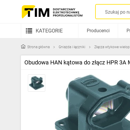
KATEGORIE
Producenci
P
Aparatura elektryczna
Strona główna
Gniazda i łączniki
Złącza wtykowe wielo
Kable i przewody
Obudowa HAN kątowa do złącz HPR 3A
Rozdzielnice i obudowy
Elementy prowadzenia kabli
Fotowoltaika
Gniazda i łączniki
Źródła światła
Oprawy oświetleniowe