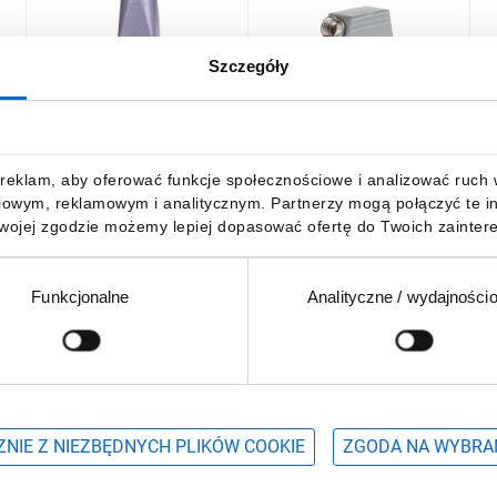
Szczegóły
Obudowa wtyczki M20
Obudowa wtyczki kątowa
O
IP65 EPIC H-A 3 MTgv M20
M25 IP65 EPIC H-B 16 TS
s
19512100
M25 19082000
H
1
14,67 zł
brutto
38,62 zł
brutto
2
reklam, aby oferować funkcje społecznościowe i analizować ruch w 
iowym, reklamowym i analitycznym. Partnerzy mogą połączyć te i
Twojej zgodzie możemy lepiej dopasować ofertę do Twoich zaintere
Funkcjonalne
Analityczne / wydajności
DO KOSZYKA
DO KOSZYKA
Podaj adres e-mail
wościach, promocjach i wyprzedażach
NIE Z NIEZBĘDNYCH PLIKÓW COOKIE
ZGODA NA WYBRA