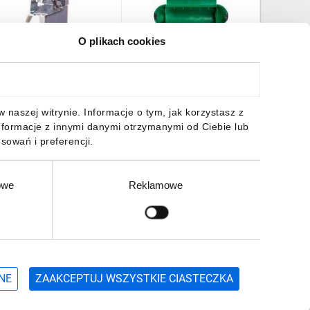
O plikach cookies
budowa gniazda
Puszka ochronna na
Obudowa
wobodna M20 IP65 EPIC
przedłużacze Safe-Box
M20 IP65
-A 3 MTgvb M20
1160400
M20 190
9512900
3,57 zł
brutto
14,77 zł
brutto
41,78 z
naszej witrynie. Informacje o tym, jak korzystasz z
nformacje z innymi danymi otrzymanymi od Ciebie lub
sowań i preferencji.
owe
Reklamowe
DO KOSZYKA
DO KOSZYKA
DO
Zgłoś
ZAPISZ SIĘ
NE
ZAAKCEPTUJ WSZYSTKIE CIASTECZKA