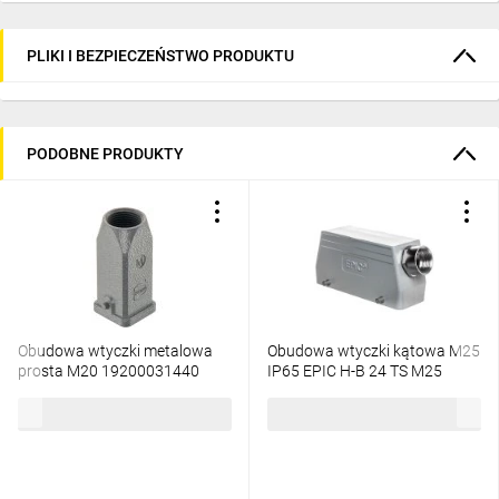
PLIKI I BEZPIECZEŃSTWO PRODUKTU
PODOBNE PRODUKTY
Obudowa wtyczki metalowa
Obudowa wtyczki kątowa M25
prosta M20 19200031440
IP65 EPIC H-B 24 TS M25
19113000
26,88 zł
brutto
50,52 zł
brutto