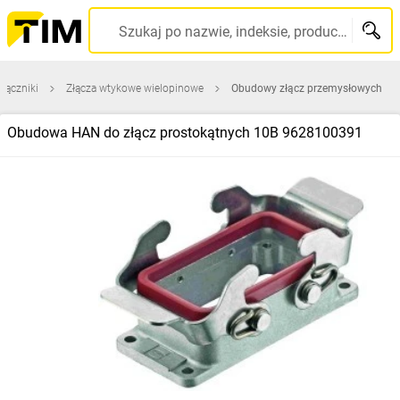
Szukaj po nazwie, indeksie, producencie, kodzie kreskowym...
 łączniki
Złącza wtykowe wielopinowe
Obudowy złącz przemysłowych
Obudowa HAN do złącz prostokątnych 10B 9628100391