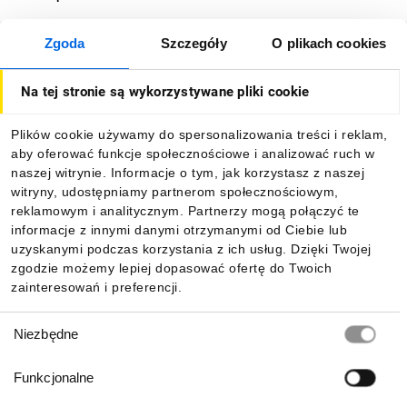
Zgoda
Szczegóły
O plikach cookies
O firmie
Na tej stronie są wykorzystywane pliki cookie
Dla kupujących
Plików cookie używamy do spersonalizowania treści i reklam,
aby oferować funkcje społecznościowe i analizować ruch w
Informacje
naszej witrynie. Informacje o tym, jak korzystasz z naszej
witryny, udostępniamy partnerom społecznościowym,
reklamowym i analitycznym. Partnerzy mogą połączyć te
Pobierz naszą aplikację mobilną:
informacje z innymi danymi otrzymanymi od Ciebie lub
uzyskanymi podczas korzystania z ich usług. Dzięki Twojej
zgodzie możemy lepiej dopasować ofertę do Twoich
zainteresowań i preferencji.
Wybór
Niezbędne
zgody
Funkcjonalne