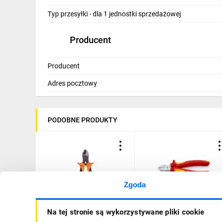
IT, GSM
Typ przesyłki - dla 1 jednostki sprzedażowej
Odzież ochronna i BHP
Producent
Inne
Producent
Budowa i Remont
Adres pocztowy
Elektronika
Smart home
PODOBNE PRODUKTY
Elektromobilność
Telewizja naziemna i satelitarna
Wentylacja i rekuperacja
Zgoda
Obcinak do kabli
Szczypce tnące boczne z
Na tej stronie są wykorzystywane pliki cookie
miedzianych i
wielokomponentowymi