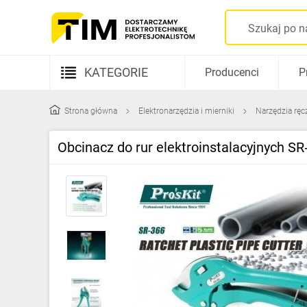
KATEGORIE
Producenci
P
Aparatura elektryczna
Strona główna
Elektronarzędzia i mierniki
Narzędzia ręc
Kable i przewody
Obcinacz do rur elektroinstalacyjnych S
Rozdzielnice i obudowy
Elementy prowadzenia kabli
Fotowoltaika
Gniazda i łączniki
Źródła światła
Oprawy oświetleniowe