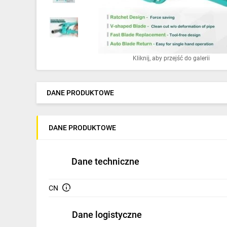
Ochrona odgromowa
Pompy ciepła
Osprzęt łączeniowy
Kliknij, aby przejść do galerii
Ogrzewanie
Elektronarzędzia i mierniki
DANE PRODUKTOWE
Domofony i dzwonki
DANE PRODUKTOWE
Alarmy, monitoring, komunikacja
Napędy elektryczne
Dane techniczne
Pneumatyka
CN
Dom i ogród
Dane logistyczne
Klimatyzacja