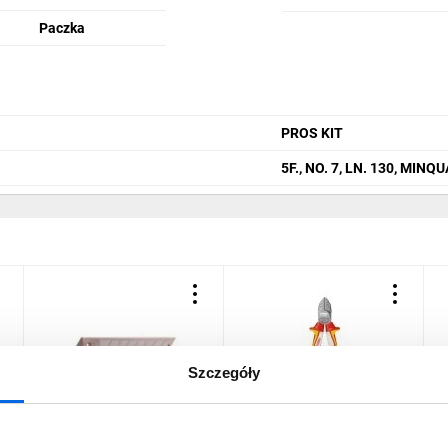
Paczka
PROS KIT
5F., NO. 7, LN. 130, MINQ
Szczegóły
Ostrza łamane wymienne
Obcinaczki boczne
S
18 mm, 10 szt.
izolowane VDE 180 mm
S