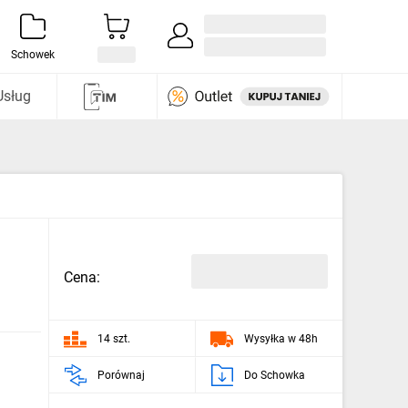
Zaloguj się / Załóż konto
i odkryj
Schowek
Usług
Cena:
14 szt.
Wysyłka w 48h
Porównaj
Do Schowka