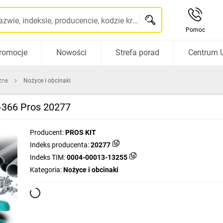
Szukaj po nazwie, indeksie, producencie, kodzie kreskowym...
Pomoc
romocje
Nowości
Strefa porad
Centrum 
zne
Nożyce i obcinaki
R‑366 Pros 20277
Producent:
PROS KIT
Indeks producenta:
20277
Indeks TIM:
0004-00013-13255
Kategoria:
Nożyce i obcinaki