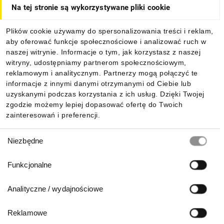
Na tej stronie są wykorzystywane pliki cookie
Dla kupujących
Plików cookie używamy do spersonalizowania treści i reklam,
aby oferować funkcje społecznościowe i analizować ruch w
Informacje
naszej witrynie. Informacje o tym, jak korzystasz z naszej
witryny, udostępniamy partnerom społecznościowym,
reklamowym i analitycznym. Partnerzy mogą połączyć te
Pobierz naszą aplikację mobilną:
informacje z innymi danymi otrzymanymi od Ciebie lub
uzyskanymi podczas korzystania z ich usług. Dzięki Twojej
zgodzie możemy lepiej dopasować ofertę do Twoich
zainteresowań i preferencji.
Wybór
Niezbędne
zgody
Funkcjonalne
Analityczne / wydajnościowe
Reklamowe
Biuro Obsługi Klienta: