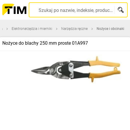
Szukaj po nazwie, indeksie, producencie, kodzie kreskowym...
na
Elektronarzędzia i mierniki
Narzędzia ręczne
Nożyce i obcinaki
Nożyce do blachy 250 mm proste 01A997