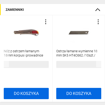
ZAMIENNIKI
Nóż z ostrzem łamanym
Ostrza łamane wymienne 18
18mm korpus i prowadnice
mm SK5 HT4C662 /10szt./
ostrza metalowe 17B128
11,67 zł
brutto
8,28 zł
brutto
DO KOSZYKA
DO KOSZYKA