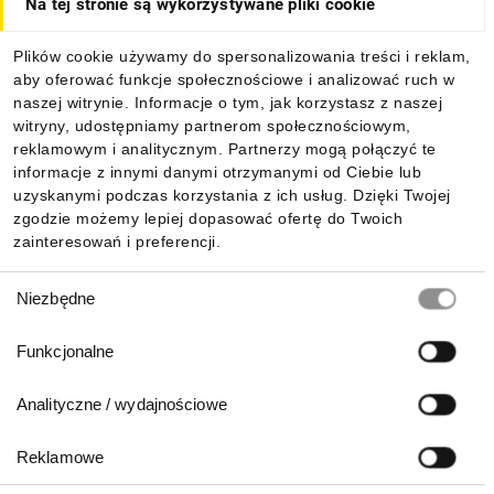
Na tej stronie są wykorzystywane pliki cookie
Dla kupujących
Plików cookie używamy do spersonalizowania treści i reklam,
aby oferować funkcje społecznościowe i analizować ruch w
Informacje
naszej witrynie. Informacje o tym, jak korzystasz z naszej
witryny, udostępniamy partnerom społecznościowym,
reklamowym i analitycznym. Partnerzy mogą połączyć te
Pobierz naszą aplikację mobilną:
informacje z innymi danymi otrzymanymi od Ciebie lub
uzyskanymi podczas korzystania z ich usług. Dzięki Twojej
zgodzie możemy lepiej dopasować ofertę do Twoich
zainteresowań i preferencji.
Wybór
Niezbędne
zgody
Funkcjonalne
Analityczne / wydajnościowe
Reklamowe
Biuro Obsługi Klienta: