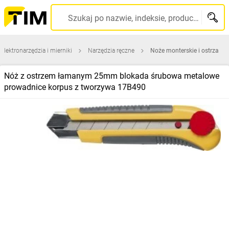
Szukaj po nazwie, indeksie, producencie, kodzie kreskowym...
Elektronarzędzia i mierniki
Narzędzia ręczne
Noże monterskie i ostrza
Nóż z ostrzem łamanym 25mm blokada śrubowa metalowe
prowadnice korpus z tworzywa 17B490