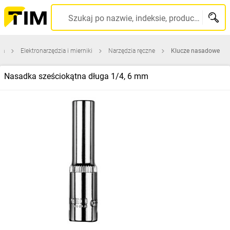
Szukaj po nazwie, indeksie, producencie, kodzie kreskowym...
na
Elektronarzędzia i mierniki
Narzędzia ręczne
Klucze nasadowe
Nasadka sześciokątna długa 1/4, 6 mm