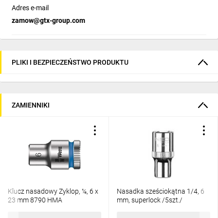
Adres e-mail
zamow@gtx-group.com
PLIKI I BEZPIECZEŃSTWO PRODUKTU
ZAMIENNIKI
Klucz nasadowy Zyklop, ¼, 6 x
Nasadka sześciokątna 1/4, 6
23 mm 8790 HMA
mm, superlock /5szt./
05003505001