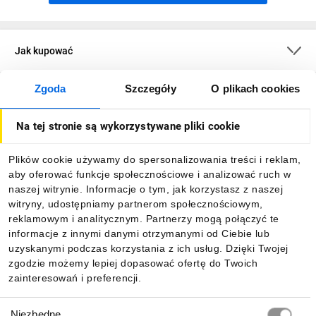
Jak kupować
Zgoda
Szczegóły
O plikach cookies
O firmie
Na tej stronie są wykorzystywane pliki cookie
Dla kupujących
Plików cookie używamy do spersonalizowania treści i reklam,
aby oferować funkcje społecznościowe i analizować ruch w
Informacje
naszej witrynie. Informacje o tym, jak korzystasz z naszej
witryny, udostępniamy partnerom społecznościowym,
reklamowym i analitycznym. Partnerzy mogą połączyć te
Pobierz naszą aplikację mobilną:
informacje z innymi danymi otrzymanymi od Ciebie lub
uzyskanymi podczas korzystania z ich usług. Dzięki Twojej
zgodzie możemy lepiej dopasować ofertę do Twoich
zainteresowań i preferencji.
Wybór
Niezbędne