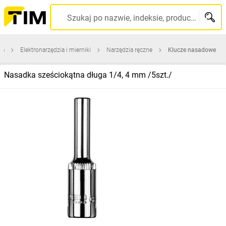
Szukaj po nazwie, indeksie, producencie, kodzie kreskowym...
na
Elektronarzędzia i mierniki
Narzędzia ręczne
Klucze nasadowe
Nasadka sześciokątna długa 1/4, 4 mm /5szt./