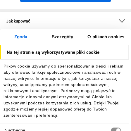
Jak kupować
Zgoda
Szczegóły
O plikach cookies
O firmie
Na tej stronie są wykorzystywane pliki cookie
Dla kupujących
Plików cookie używamy do spersonalizowania treści i reklam,
aby oferować funkcje społecznościowe i analizować ruch w
Informacje
naszej witrynie. Informacje o tym, jak korzystasz z naszej
witryny, udostępniamy partnerom społecznościowym,
reklamowym i analitycznym. Partnerzy mogą połączyć te
Pobierz naszą aplikację mobilną:
informacje z innymi danymi otrzymanymi od Ciebie lub
uzyskanymi podczas korzystania z ich usług. Dzięki Twojej
zgodzie możemy lepiej dopasować ofertę do Twoich
zainteresowań i preferencji.
Wybór
Niezbędne