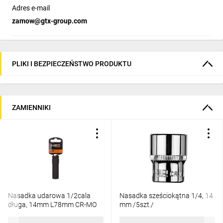
Adres e-mail
zamow@gtx-group.com
PLIKI I BEZPIECZEŃSTWO PRODUKTU
ZAMIENNIKI
Nasadka udarowa 1/2cala
Nasadka sześciokątna 1/4, 14
długa, 14mm L78mm CR-MO
mm /5szt./
12-314