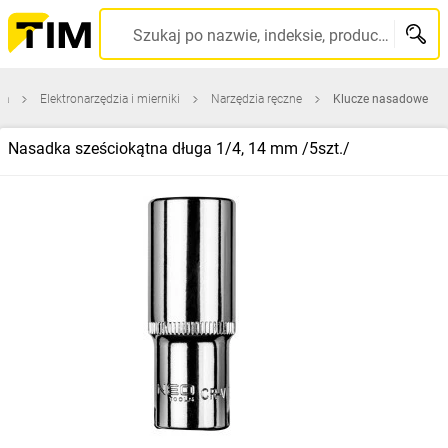
Szukaj po nazwie, indeksie, producencie, kodzie kreskowym...
na
Elektronarzędzia i mierniki
Narzędzia ręczne
Klucze nasadowe
Nasadka sześciokątna długa 1/4, 14 mm /5szt./