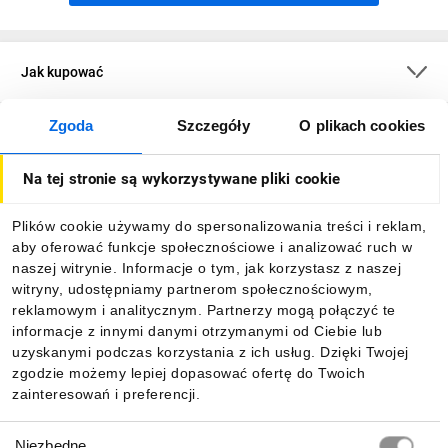
Jak kupować
Zgoda
Szczegóły
O plikach cookies
O firmie
Na tej stronie są wykorzystywane pliki cookie
Dla kupujących
Plików cookie używamy do spersonalizowania treści i reklam,
aby oferować funkcje społecznościowe i analizować ruch w
Informacje
naszej witrynie. Informacje o tym, jak korzystasz z naszej
witryny, udostępniamy partnerom społecznościowym,
reklamowym i analitycznym. Partnerzy mogą połączyć te
Pobierz naszą aplikację mobilną:
informacje z innymi danymi otrzymanymi od Ciebie lub
uzyskanymi podczas korzystania z ich usług. Dzięki Twojej
zgodzie możemy lepiej dopasować ofertę do Twoich
zainteresowań i preferencji.
Wybór
Niezbędne