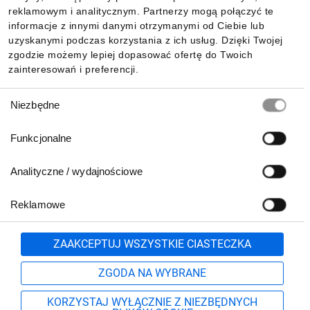
reklamowym i analitycznym. Partnerzy mogą połączyć te
Pobierz naszą aplikację mobilną:
informacje z innymi danymi otrzymanymi od Ciebie lub
uzyskanymi podczas korzystania z ich usług. Dzięki Twojej
zgodzie możemy lepiej dopasować ofertę do Twoich
zainteresowań i preferencji.
Wybór
Niezbędne
zgody
Funkcjonalne
Analityczne / wydajnościowe
Reklamowe
Biuro Obsługi Klienta:
lub
801 500 700
71 37 61 600
Zgłoś
ZAAKCEPTUJ WSZYSTKIE CIASTECZKA
pn.-pt. 8:00-16:00
Formularz kontaktowy
ZGODA NA WYBRANE
KORZYSTAJ WYŁĄCZNIE Z NIEZBĘDNYCH