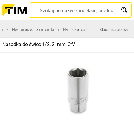
Szukaj po nazwie, indeksie, producencie, kodzie kreskowym...
na
Elektronarzędzia i mierniki
Narzędzia ręczne
Klucze nasadowe
Nasadka do świec 1/2, 21mm, CrV